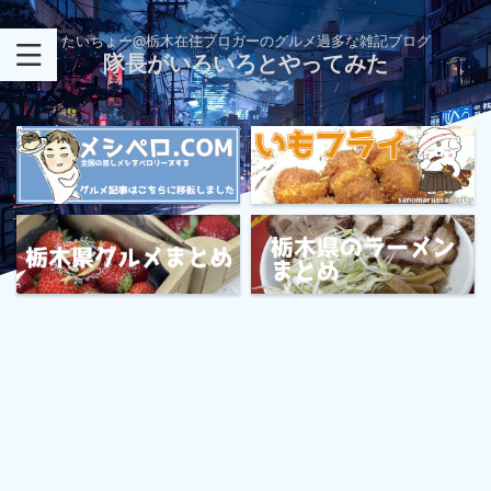
たいちょー@栃木在住ブロガーのグルメ過多な雑記ブログ
隊長がいろいろとやってみた