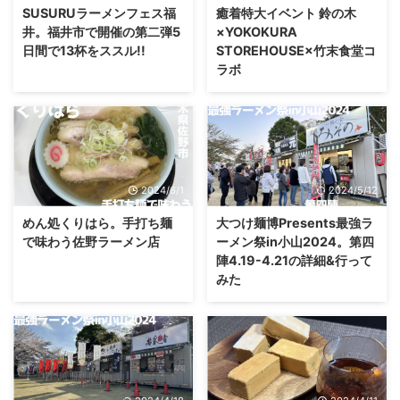
SUSURUラーメンフェス福
癒着特大イベント 鈴の木
井。福井市で開催の第二弾5
×YOKOKURA
日間で13杯をススル!!
STOREHOUSE×竹末食堂コ
ラボ
2024/6/1
2024/5/12
めん処くりはら。手打ち麺
大つけ麺博Presents最強ラ
で味わう佐野ラーメン店
ーメン祭in小山2024。第四
陣4.19-4.21の詳細&行って
みた