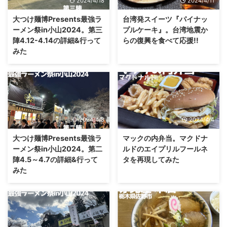
2024/4/18
2024/4/11
大つけ麺博Presents最強ラ
台湾発スイーツ『パイナッ
ーメン祭in小山2024。第三
プルケーキ』。台湾地震か
陣4.12-4.14の詳細&行って
らの復興を食べて応援!!
みた
2024/4/8
2024/4/4
大つけ麺博Presents最強ラ
マックの内弁当。マクドナ
ーメン祭in小山2024。第二
ルドのエイプリルフールネ
陣4.5～4.7の詳細&行って
タを再現してみた
みた