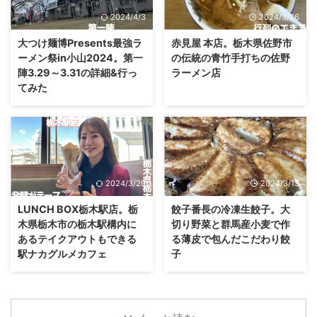
2024/4/3
2024/3/26
大つけ麺博Presents最強ラ
赤見屋 本店。栃木県佐野市
ーメン祭in小山2024。第一
の伝統の青竹手打ちの佐野
陣3.29～3.31の詳細&行っ
ラーメン店
てみた
2024/3/20
2024/3/13
LUNCH BOX栃木駅店。栃
餃子番長の冷凍生餃子。大
木県栃木市の栃木駅構内に
切り野菜と群馬産小麦で作
あるテイクアウトもできる
る薄皮で包んだこだわり餃
駅ナカグルメカフェ
子