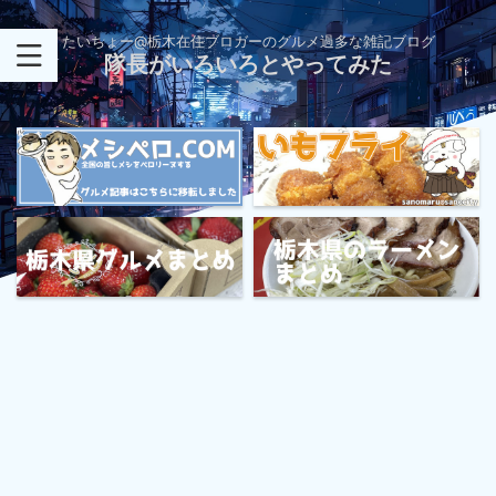
たいちょー@栃木在住ブロガーのグルメ過多な雑記ブログ
隊長がいろいろとやってみた