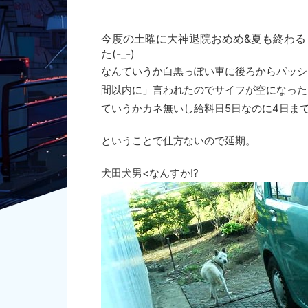
今度の土曜に大神退院おめめ&夏も終わ
た(-_-)
なんていうか白黒っぽい車に後ろからパッシ
間以内に」言われたのでサイフが空になった○
ていうかカネ無いし給料日5日なのに4日までに
ということで仕方ないので延期。
犬田犬男<なんすか!?