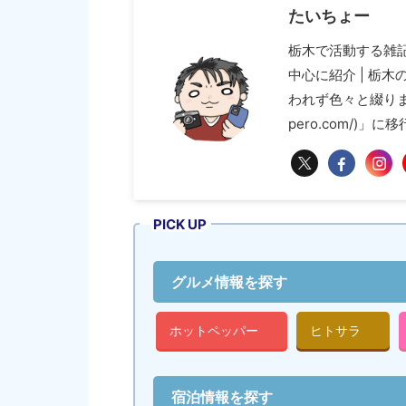
たいちょー
栃木で活動する雑
中心に紹介 | 栃
われず色々と綴ります 
pero.com/)」
PICK UP
グルメ情報を探す
ホットペッパー
ヒトサラ
宿泊情報を探す