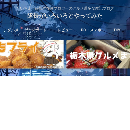
たいちょー@栃木在住ブロガーのグルメ過多な雑記ブログ
隊長がいろいろとやってみた
グルメ
レポート
レビュー
PC・スマホ
DIY