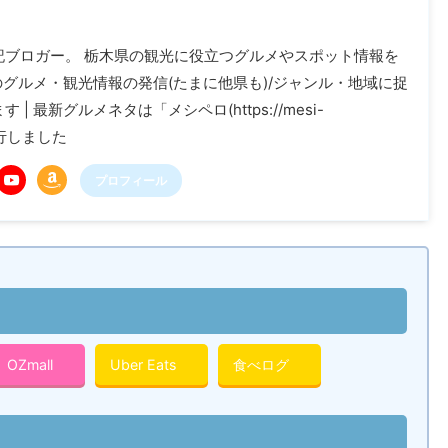
記ブロガー。 栃木県の観光に役立つグルメやスポット情報を
木のグルメ・観光情報の発信(たまに他県も)/ジャンル・地域に捉
| 最新グルメネタは「メシペロ(https://mesi-
に移行しました
プロフィール
OZmall
Uber Eats
食べログ