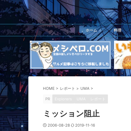
ホーム
料理
HOME
>
レポート
>
UMA
>
PR
Explorers
UMA
レポート
ミッション阻止
2006-08-28
2019-11-16