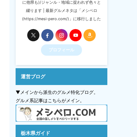
に他県も)/ジャンル・地域に捉われず色々と
綴ります | 最新グルメネタは「メシペロ
(https://mesi-pero.com/)」に移行しました
プロフィール
運営ブログ
▼メインから派生のグルメ特化ブログ。
グルメ系記事はこちらがメイン。
栃木県ガイド