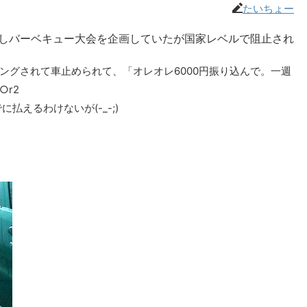
たいちょー
るしバーベキュー大会を企画していたが国家レベルで阻止され
ングされて車止められて、「オレオレ6000円振り込んで。一週
r2
払えるわけないが(-_-;)