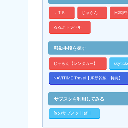
ＪＴＢ
じゃらん
日本旅
るるぶトラベル
移動手段を探す
じゃらん【レンタカー】
skyti
NAVITIME Travel【JR新幹線・特急】
サブスクを利用してみる
旅のサブスク HafH