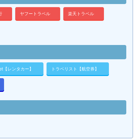
行
ヤフートラベル
楽天トラベル
cket【レンタカー】
トラベリスト【航空券】