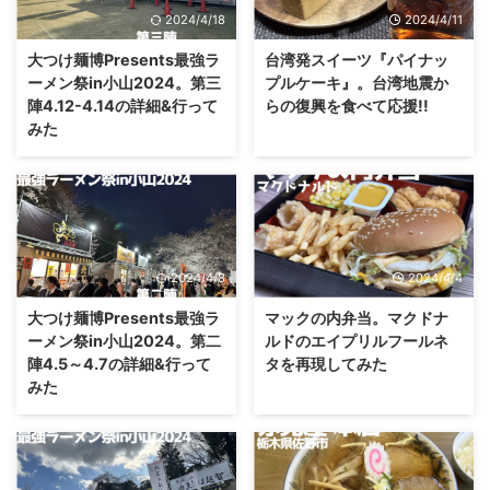
2024/4/18
2024/4/11
大つけ麺博Presents最強ラ
台湾発スイーツ『パイナッ
ーメン祭in小山2024。第三
プルケーキ』。台湾地震か
陣4.12-4.14の詳細&行って
らの復興を食べて応援!!
みた
2024/4/8
2024/4/4
大つけ麺博Presents最強ラ
マックの内弁当。マクドナ
ーメン祭in小山2024。第二
ルドのエイプリルフールネ
陣4.5～4.7の詳細&行って
タを再現してみた
みた