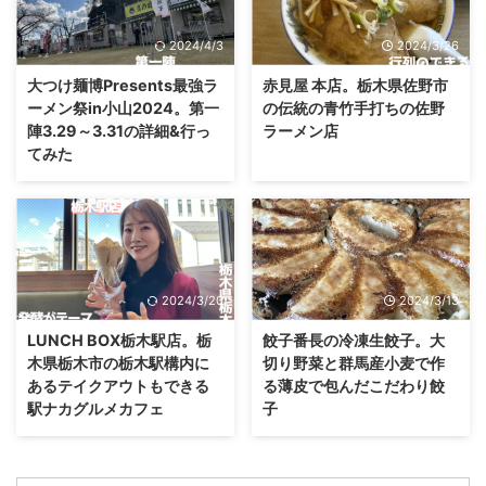
2024/4/3
2024/3/26
大つけ麺博Presents最強ラ
赤見屋 本店。栃木県佐野市
ーメン祭in小山2024。第一
の伝統の青竹手打ちの佐野
陣3.29～3.31の詳細&行っ
ラーメン店
てみた
2024/3/20
2024/3/13
LUNCH BOX栃木駅店。栃
餃子番長の冷凍生餃子。大
木県栃木市の栃木駅構内に
切り野菜と群馬産小麦で作
あるテイクアウトもできる
る薄皮で包んだこだわり餃
駅ナカグルメカフェ
子