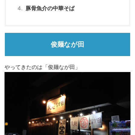
豚骨魚介の中華そば
俊麺なが田
やってきたのは「俊麺なが田」