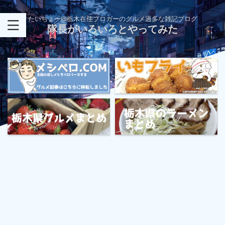
たいちょー@栃木在住ブロガーのグルメ過多な雑記ブログ
隊長がいろいろとやってみた