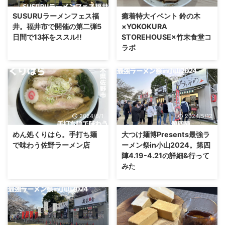
SUSURUラーメンフェス福
癒着特大イベント 鈴の木
井。福井市で開催の第二弾5
×YOKOKURA
日間で13杯をススル!!
STOREHOUSE×竹末食堂コ
ラボ
2024/6/1
2024/5/12
めん処くりはら。手打ち麺
大つけ麺博Presents最強ラ
で味わう佐野ラーメン店
ーメン祭in小山2024。第四
陣4.19-4.21の詳細&行って
みた