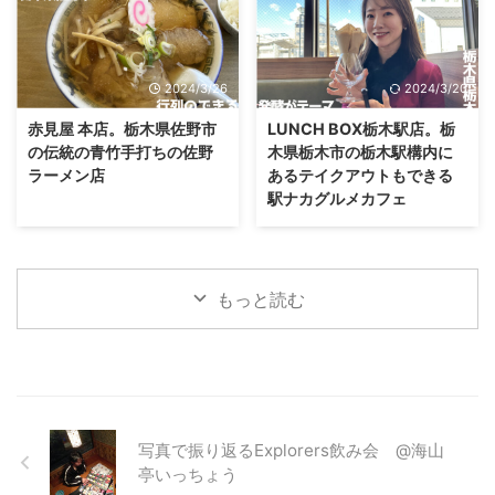
2024/3/26
2024/3/20
赤見屋 本店。栃木県佐野市
LUNCH BOX栃木駅店。栃
の伝統の青竹手打ちの佐野
木県栃木市の栃木駅構内に
ラーメン店
あるテイクアウトもできる
駅ナカグルメカフェ
もっと読む
写真で振り返るExplorers飲み会 @海山
亭いっちょう