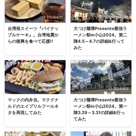
2024/4/11
2024/4/8
台湾発スイーツ『パイナッ
大つけ麺博Presents最強ラ
プルケーキ』。台湾地震か
ーメン祭in小山2024。第二
らの復興を食べて応援!!
陣4.5～4.7の詳細&行って
みた
2024/4/4
2024/4/3
マックの内弁当。マクドナ
大つけ麺博Presents最強ラ
ルドのエイプリルフールネ
ーメン祭in小山2024。第一
タを再現してみた
陣3.29～3.31の詳細&行っ
てみた