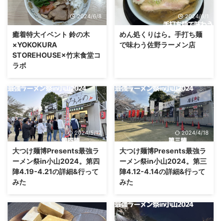
2024/6/8
2024/6/1
癒着特大イベント 鈴の木
めん処くりはら。手打ち麺
×YOKOKURA
で味わう佐野ラーメン店
STOREHOUSE×竹末食堂コ
ラボ
2024/5/12
2024/4/18
大つけ麺博Presents最強ラ
大つけ麺博Presents最強ラ
ーメン祭in小山2024。第四
ーメン祭in小山2024。第三
陣4.19-4.21の詳細&行って
陣4.12-4.14の詳細&行って
みた
みた