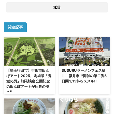
関連記事
2025/11/29
2024/9/23
【埼玉行田市】行田市田ん
SUSURUラーメンフェス福
ぼアート2025。劇場版「鬼
井。福井市で開催の第二弾5
滅の刃」無限城編 公開記念
日間で13杯をススル!!
の田んぼアートが圧巻の凄
さ!!