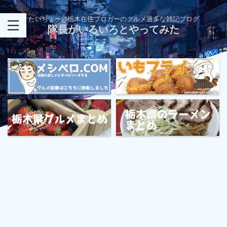
たいちょー@栃木在住ブロガーのグルメ過多な雑記ブログ
隊長がいろいろとやってみた