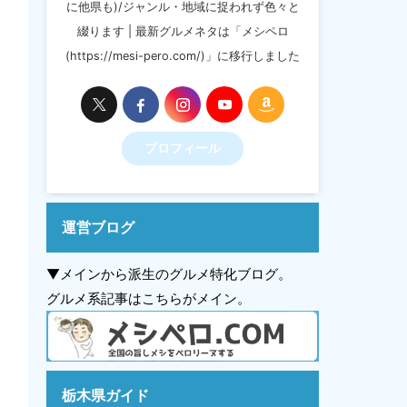
に他県も)/ジャンル・地域に捉われず色々と
綴ります | 最新グルメネタは「メシペロ
(https://mesi-pero.com/)」に移行しました
プロフィール
運営ブログ
▼メインから派生のグルメ特化ブログ。
グルメ系記事はこちらがメイン。
栃木県ガイド