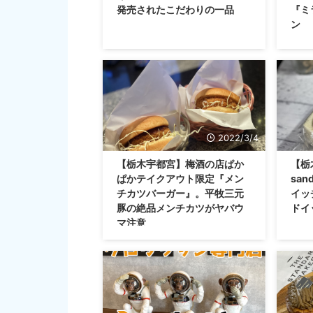
発売されたこだわりの一品
『ミ
ン
2022/3/4
【栃木宇都宮】梅酒の店ぱか
【栃木
ぱかテイクアウト限定『メン
sa
チカツバーガー』。平牧三元
イッ
豚の絶品メンチカツがヤバウ
ドイ
マ注意