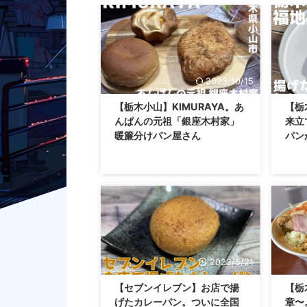
2023/10/15
【栃木小山】KIMURAYA。あ
【栃
んぱんの元祖「銀座木村家」
来立
暖簾分けパン屋さん
パン
2022/5/21
【セブンイレブン】お店で揚
【栃
げたカレーパン。ついに全国
章〜