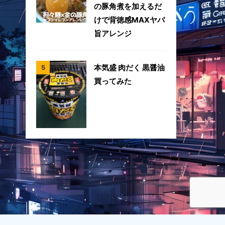
の豚角煮を加えるだ
けで背徳感MAXヤバ
旨アレンジ
本気盛 肉だく 黒醤油
買ってみた