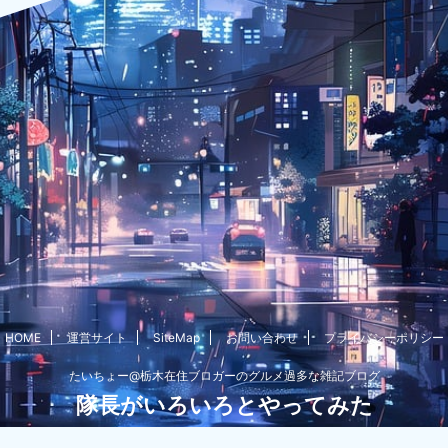
HOME
運営サイト
SiteMap
お問い合わせ
プライバシーポリシー
たいちょー@栃木在住ブロガーのグルメ過多な雑記ブログ
隊長がいろいろとやってみた
© 2026 隊長がいろいろとやってみた