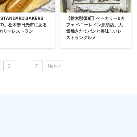
2023/11/5
2021/11/7
 STANDARD BAKERS
【栃木那須町】ベーカリー&カ
KKO。栃木県日光市にある
フェ ペニーレイン那須店。人
カリーレストラン
気焼きたてパンと美味しいレ
ストラングルメ
3
…
7
Next »