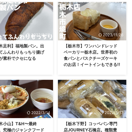
2022/9/13
2023/11/26
木足利】福地製パン。出
【栃木市】ワンハンドレッド
てふんわりもっちり揚げ
ベーカリー栃木店。世界初の
が素朴でクセになる
食パンとバスクチーズケーキ
のお店！イートインもできる!!
2022/3/14
2022/3/13
木小山】T&H〜最終
【栃木下野】コッペパン専門
。究極のジャンクフード
店JOURNEY石橋店。種類豊