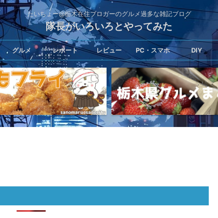
たいちょー@栃木在住ブロガーのグルメ過多な雑記ブログ
隊長がいろいろとやってみた
グルメ
レポート
レビュー
PC・スマホ
DIY