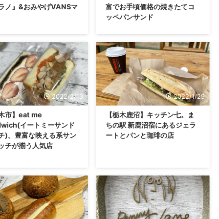
ラノ』&おみやげVANSマ
富でお手頃価格の焼きたてコ
ッペパンサンド
2022/2/13
2022/1/29
市】eat me
【栃木鹿沼】キッチン七。ま
ndwich(イートミーサンド
ちの駅 新鹿沼宿にあるジェラ
チ)。豊富な映える系サン
ートとパンと珈琲の店
ッチが揃う人気店