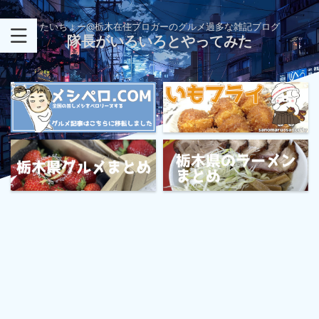
たいちょー@栃木在住ブロガーのグルメ過多な雑記ブログ
隊長がいろいろとやってみた