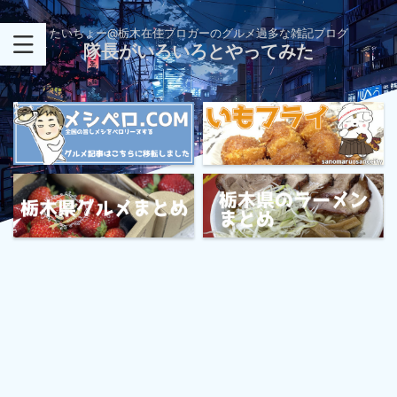
たいちょー@栃木在住ブロガーのグルメ過多な雑記ブログ
隊長がいろいろとやってみた