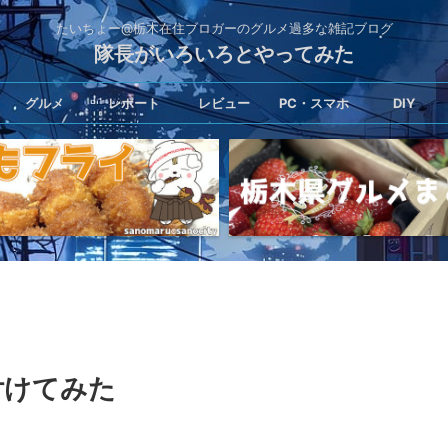
たいちょー@栃木在住ブロガーのグルメ過多な雑記ブログ
隊長がいろいろとやってみた
グルメ
レポート
レビュー
PC・スマホ
DIY
付けてみた