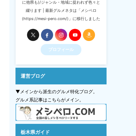
に他県も)/ジャンル・地域に捉われず色々と
綴ります | 最新グルメネタは「メシペロ
(https://mesi-pero.com/)」に移行しました
プロフィール
運営ブログ
▼メインから派生のグルメ特化ブログ。
グルメ系記事はこちらがメイン。
栃木県ガイド