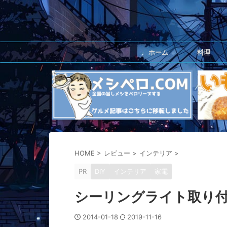
ホーム
料理
HOME
>
レビュー
>
インテリア
>
PR
DIY
インテリア
家電
シーリングライト取り
2014-01-18
2019-11-16