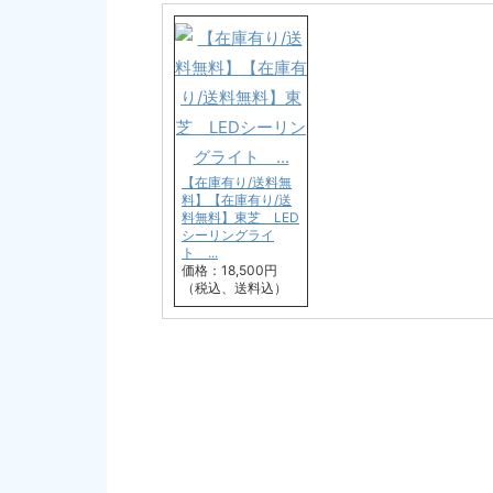
【在庫有り/送料無
料】【在庫有り/送
料無料】東芝 LED
シーリングライ
ト ...
価格：18,500円
（税込、送料込）