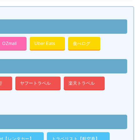
OZmall
Uber Eats
食べログ
行
ヤフートラベル
楽天トラベル
cket【レンタカー】
トラベリスト【航空券】