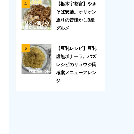
【栃木宇都宮】やき
そば安藤。オリオン
通りの昔懐かしB級
グルメ
【豆乳レシピ】豆乳
虚無ボナーラ。バズ
レシピのリュウジ氏
考案メニューアレン
ジ