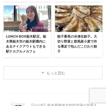
2024/3/20
2024/3/13
LUNCH BOX栃木駅店。栃
餃子番長の冷凍生餃子。大
木県栃木市の栃木駅構内に
切り野菜と群馬産小麦で作
あるテイクアウトもできる
る薄皮で包んだこだわり餃
駅ナカグルメカフェ
子
もっと読む
【小山市】栃木県南地方卸売市場の市場ま