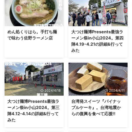
2024/6/1
2024/5/12
めん処くりはら。手打ち麺
大つけ麺博Presents最強ラ
で味わう佐野ラーメン店
ーメン祭in小山2024。第四
陣4.19-4.21の詳細&行って
みた
2024/4/18
2024/4/11
大つけ麺博Presents最強ラ
台湾発スイーツ『パイナッ
ーメン祭in小山2024。第三
プルケーキ』。台湾地震か
陣4.12-4.14の詳細&行って
らの復興を食べて応援!!
みた