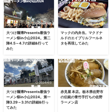
2024/4/8
2024/4/4
大つけ麺博Presents最強ラ
マックの内弁当。マクドナ
ーメン祭in小山2024。第二
ルドのエイプリルフールネ
陣4.5～4.7の詳細&行って
タを再現してみた
みた
2024/4/3
2024/3/26
大つけ麺博Presents最強ラ
赤見屋 本店。栃木県佐野市
ーメン祭in小山2024。第一
の伝統の青竹手打ちの佐野
陣3.29～3.31の詳細&行っ
ラーメン店
てみた