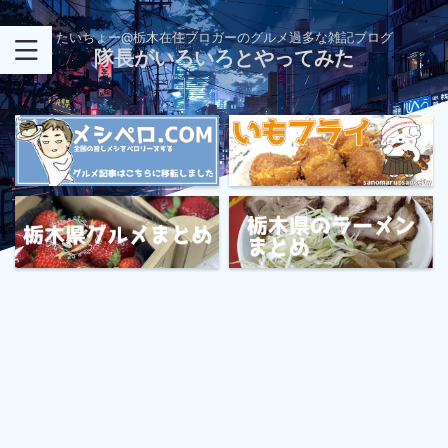
たいちょー@栃木在住ブロガーのグルメ過多な雑記ブログ
隊長がいろいろとやってみた