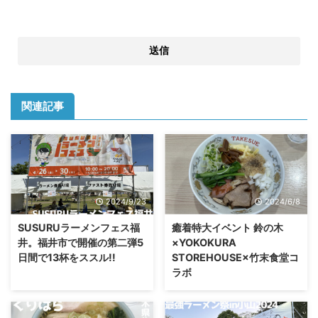
関連記事
2024/9/23
2024/6/8
SUSURUラーメンフェス福
癒着特大イベント 鈴の木
井。福井市で開催の第二弾5
×YOKOKURA
日間で13杯をススル!!
STOREHOUSE×竹末食堂コ
ラボ