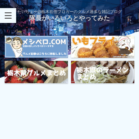
たいちょー@栃木在住ブロガーのグルメ過多な雑記ブログ
隊長がいろいろとやってみた