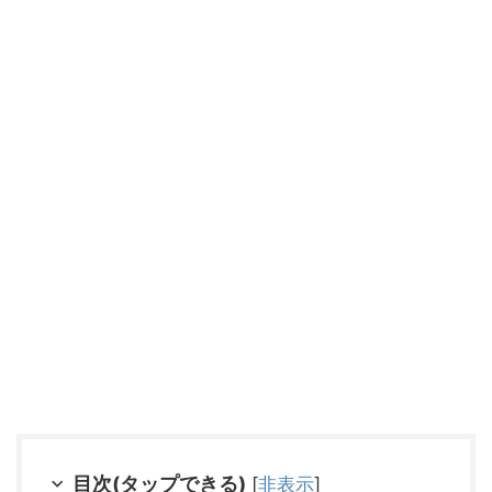
目次(タップできる)
[
非表示
]