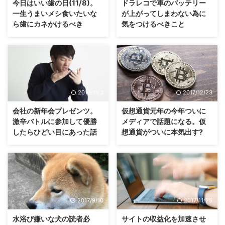
今日はいい歯の日(11/8)。
ドラレコで車のバッテリー
一生うまいメシ食いたいな
が上がってしまわない為に
ら歯にカネかけるべき
気をつけるべきこと
2019/11/3
2017/12/23
会社の新年会プレゼンツ。
仮想通貨元年の今年ついに
激辛バトルに参加して優勝
メディアで話題になる。仮
したらひどい目にあった話
想通貨がついに本気出す?
2017/9/10
2017/11/25
水浴び嫌いな犬の読者必
サイトの収益化を加速させ