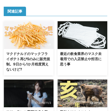
関連記事
2022/1/8
2020/10/30
マクドナルドのマックフラ
最近の飲食業界のマスク未
イポテト再びSのみに販売規
着用での入店禁止や拒否に
制。9日から1か月程度買え
思う事
ないけど?
2019/11/3
2019/1/1