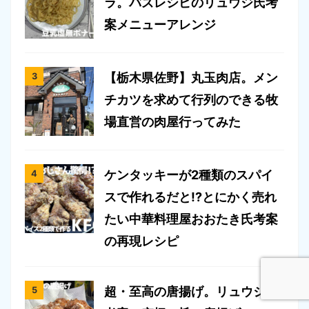
ラ。バズレシピのリュウジ氏考
案メニューアレンジ
【栃木県佐野】丸玉肉店。メン
チカツを求めて行列のできる牧
場直営の肉屋行ってみた
ケンタッキーが2種類のスパイ
スで作れるだと!?とにかく売れ
たい中華料理屋おおたき氏考案
の再現レシピ
超・至高の唐揚げ。リュウジ氏