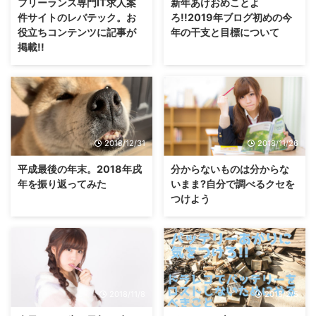
フリーランス専門IT求人案
新年あけおめことよ
件サイトのレバテック。お
ろ!!2019年ブログ初めの今
役立ちコンテンツに記事が
年の干支と目標について
掲載!!
2018/12/31
2018/11/26
平成最後の年末。2018年戌
分からないものは分からな
年を振り返ってみた
いまま?自分で調べるクセを
つけよう
2018/11/8
2018/2/5