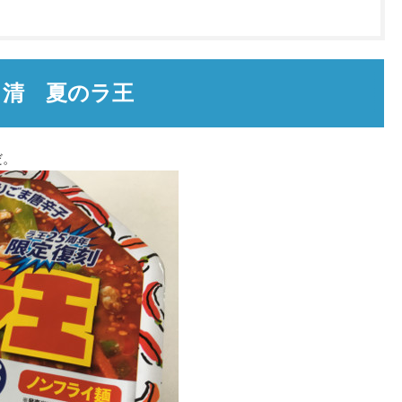
日清 夏のラ王
だ。