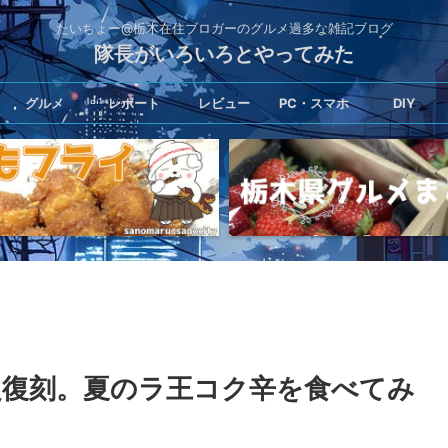
たいちょー@栃木在住ブロガーのグルメ過多な雑記ブログ
隊長がいろいろとやってみた
グルメ
レポート
レビュー
PC・スマホ
DIY
定復刻。夏のラ王コク辛を食べてみ