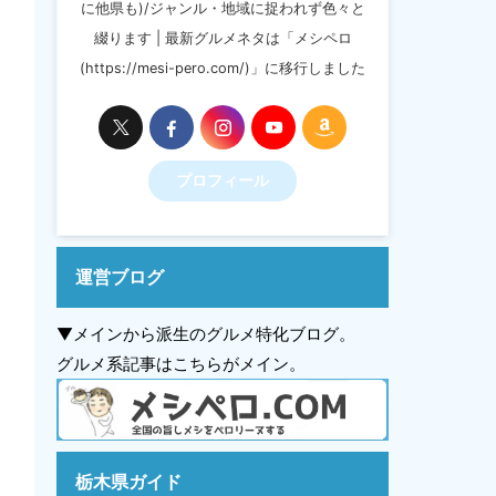
に他県も)/ジャンル・地域に捉われず色々と
綴ります | 最新グルメネタは「メシペロ
(https://mesi-pero.com/)」に移行しました
プロフィール
運営ブログ
▼メインから派生のグルメ特化ブログ。
グルメ系記事はこちらがメイン。
栃木県ガイド