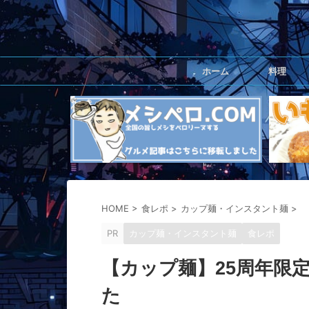
ホーム
料理
HOME
>
食レポ
>
カップ麺・インスタント麺
>
PR
カップ麺・インスタント麺
食レポ
【カップ麺】25周年限
た