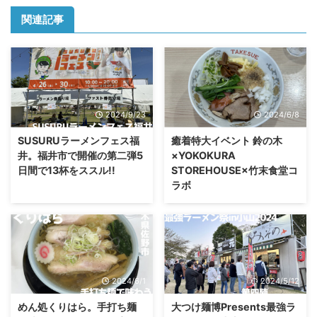
関連記事
2024/9/23
2024/6/8
SUSURUラーメンフェス福
癒着特大イベント 鈴の木
井。福井市で開催の第二弾5
×YOKOKURA
日間で13杯をススル!!
STOREHOUSE×竹末食堂コ
ラボ
2024/6/1
2024/5/12
めん処くりはら。手打ち麺
大つけ麺博Presents最強ラ