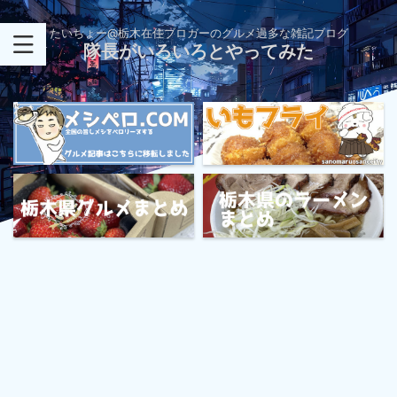
たいちょー@栃木在住ブロガーのグルメ過多な雑記ブログ
隊長がいろいろとやってみた