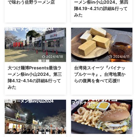
で味わう佐野ラーメン店
ーメン祭in小山2024。第四
陣4.19-4.21の詳細&行って
みた
2024/4/18
2024/4/11
大つけ麺博Presents最強ラ
台湾発スイーツ『パイナッ
ーメン祭in小山2024。第三
プルケーキ』。台湾地震か
陣4.12-4.14の詳細&行って
らの復興を食べて応援!!
みた
2024/4/8
2024/4/4