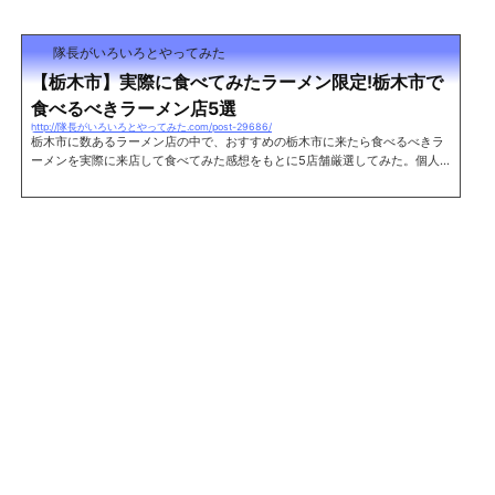
は少ない。立川マシマシ足利総本店レポート住所 栃木県足利市助戸仲町45
6-3 TEL 0284-64-8878 営業時間 11:00～15:00/17:00～20:00 定休日
木曜日麺や 松レポート住所 栃木県足利市伊勢町1-2-1 両毛ビル1F TEL 02
隊長がいろいろとやってみた
84-43-2117 営業...
【栃木市】実際に食べてみたラーメン限定!栃木市で
食べるべきラーメン店5選
http://隊長がいろいろとやってみた.com/post-29686/
栃木市に数あるラーメン店の中で、おすすめの栃木市に来たら食べるべきラ
ーメンを実際に来店して食べてみた感想をもとに5店舗厳選してみた。個人
的な好みが反映されているのですべての人に好まれるかどうかはわからない
が、是非一度は食べてみて欲しい。 ※あいうえお順 支那そば蔵之宮これぞ支
那そばといった、動物系のダシとまろやかな醤油の旨味や甘みが絶妙なスー
プ。 パツパツのストレート麺が歯ごたえもよくとてものど越しのよい一杯。
是非、支那そばを食べてみてほしい。関連記事:支那そば蔵之宮に行ってきた
住所 栃木県...