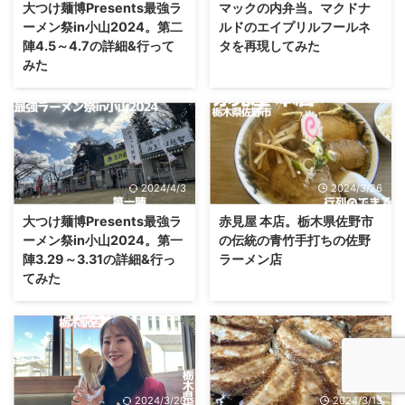
大つけ麺博Presents最強ラ
マックの内弁当。マクドナ
ーメン祭in小山2024。第二
ルドのエイプリルフールネ
陣4.5～4.7の詳細&行って
タを再現してみた
みた
2024/4/3
2024/3/26
大つけ麺博Presents最強ラ
赤見屋 本店。栃木県佐野市
ーメン祭in小山2024。第一
の伝統の青竹手打ちの佐野
陣3.29～3.31の詳細&行っ
ラーメン店
てみた
2024/3/20
2024/3/13