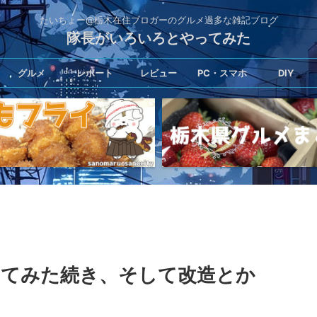
たいちょー@栃木在住ブロガーのグルメ過多な雑記ブログ
隊長がいろいろとやってみた
グルメ
レポート
レビュー
PC・スマホ
DIY
してみた続き、そして改造とか