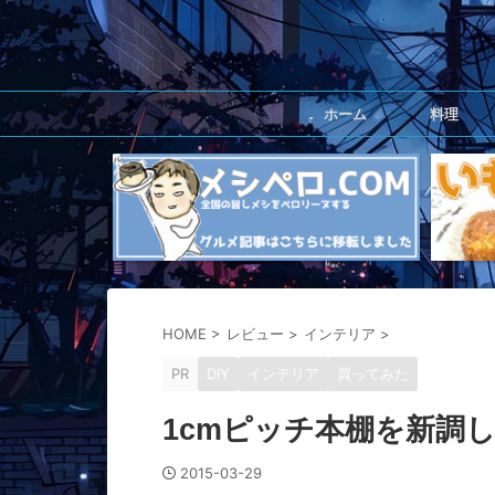
ホーム
料理
HOME
>
レビュー
>
インテリア
>
PR
DIY
インテリア
買ってみた
1cmピッチ本棚を新調
2015-03-29