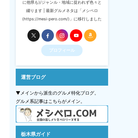
に他県も)/ジャンル・地域に捉われず色々と
綴ります | 最新グルメネタは「メシペロ
(https://mesi-pero.com/)」に移行しました
プロフィール
運営ブログ
▼メインから派生のグルメ特化ブログ。
グルメ系記事はこちらがメイン。
栃木県ガイド