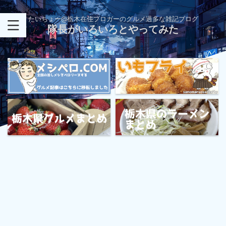
たいちょー@栃木在住ブロガーのグルメ過多な雑記ブログ
隊長がいろいろとやってみた