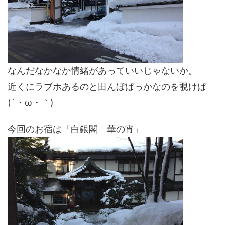
なんだなかなか情緒があっていいじゃないか。
近くにラブホあるのと田んぼばっかなのを覗けば
(´・ω・｀)
今回のお宿は「白銀閣 華の宵」