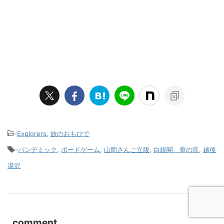
-
Explorers
,
旅のおもひで
-
パンデミック
,
ボードゲーム
,
山岡さんご立腹
,
白銀閣 華の宵
,
越後
湯沢
comment