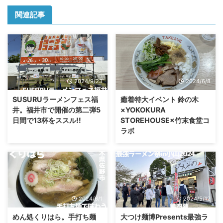
関連記事
2024/9/23
2024/6/8
SUSURUラーメンフェス福
癒着特大イベント 鈴の木
井。福井市で開催の第二弾5
×YOKOKURA
日間で13杯をススル!!
STOREHOUSE×竹末食堂コ
ラボ
2024/6/1
2024/5/12
めん処くりはら。手打ち麺
大つけ麺博Presents最強ラ