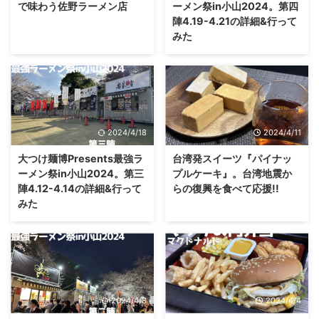
で味わう佐野ラーメン店
ーメン祭in小山2024。第四
陣4.19-4.21の詳細&行って
みた
2024/4/18
2024/4/11
大つけ麺博Presents最強ラ
台湾発スイーツ『パイナッ
ーメン祭in小山2024。第三
プルケーキ』。台湾地震か
陣4.12-4.14の詳細&行って
らの復興を食べて応援!!
みた
2024/4/8
2024/4/4