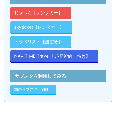
じゃらん【レンタカー】
skyticket【レンタカー】
トラベリスト【航空券】
NAVITIME Travel【JR新幹線・特急】
サブスクを利用してみる
旅のサブスク HafH