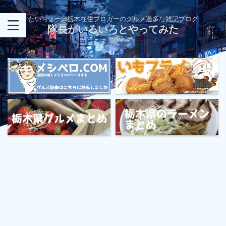
たいちょー@栃木在住ブロガーのグルメ過多な雑記ブログ
隊長がいろいろとやってみた