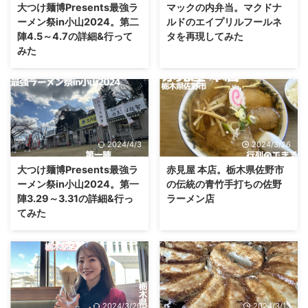
大つけ麺博Presents最強ラ
マックの内弁当。マクドナ
ーメン祭in小山2024。第二
ルドのエイプリルフールネ
陣4.5～4.7の詳細&行って
タを再現してみた
みた
2024/4/3
2024/3/26
大つけ麺博Presents最強ラ
赤見屋 本店。栃木県佐野市
ーメン祭in小山2024。第一
の伝統の青竹手打ちの佐野
陣3.29～3.31の詳細&行っ
ラーメン店
てみた
2024/3/20
2024/3/13