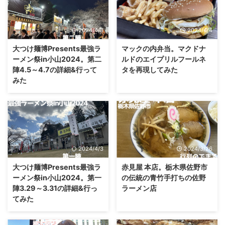
2024/4/8
2024/4/4
大つけ麺博Presents最強ラ
マックの内弁当。マクドナ
ーメン祭in小山2024。第二
ルドのエイプリルフールネ
陣4.5～4.7の詳細&行って
タを再現してみた
みた
2024/4/3
2024/3/26
大つけ麺博Presents最強ラ
赤見屋 本店。栃木県佐野市
ーメン祭in小山2024。第一
の伝統の青竹手打ちの佐野
陣3.29～3.31の詳細&行っ
ラーメン店
てみた