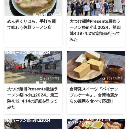
2024/6/1
2024/5/12
めん処くりはら。手打ち麺
大つけ麺博Presents最強ラ
で味わう佐野ラーメン店
ーメン祭in小山2024。第四
陣4.19-4.21の詳細&行って
みた
2024/4/18
2024/4/11
大つけ麺博Presents最強ラ
台湾発スイーツ『パイナッ
ーメン祭in小山2024。第三
プルケーキ』。台湾地震か
陣4.12-4.14の詳細&行って
らの復興を食べて応援!!
みた