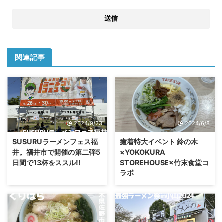
関連記事
2024/9/23
2024/6/8
SUSURUラーメンフェス福
癒着特大イベント 鈴の木
井。福井市で開催の第二弾5
×YOKOKURA
日間で13杯をススル!!
STOREHOUSE×竹末食堂コ
ラボ