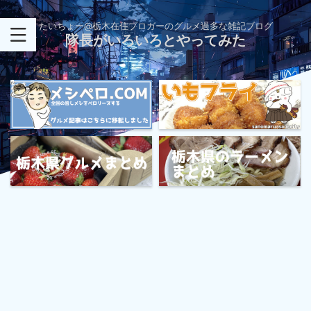
たいちょー@栃木在住ブロガーのグルメ過多な雑記ブログ
隊長がいろいろとやってみた