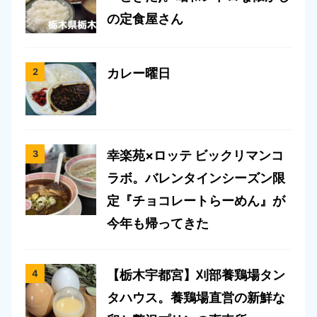
の定食屋さん
カレー曜日
幸楽苑×ロッテ ビックリマンコ
ラボ。バレンタインシーズン限
定『チョコレートらーめん』が
今年も帰ってきた
【栃木宇都宮】刈部養鶏場タン
タハウス。養鶏場直営の新鮮な