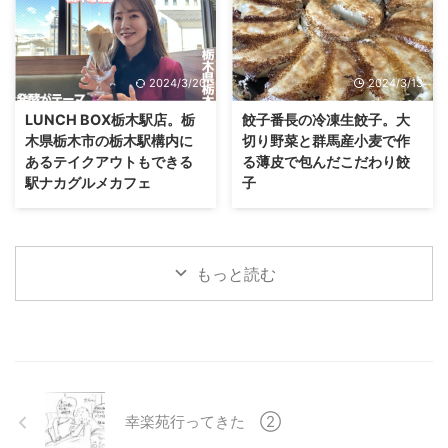
2024/3/20
2024/3/13
LUNCH BOX栃木駅店。栃
餃子番長の冷凍生餃子。大
木県栃木市の栃木駅構内に
切り野菜と群馬産小麦で作
あるテイクアウトもできる
る薄皮で包んだこだわり餃
駅ナカグルメカフェ
子
もっと読む
幸楽苑行ってきた ②