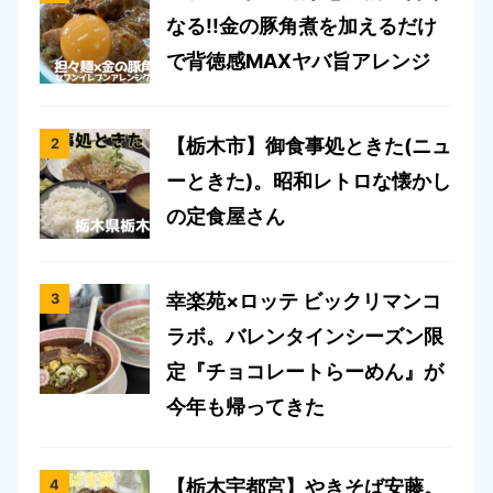
なる!!金の豚角煮を加えるだけ
で背徳感MAXヤバ旨アレンジ
【栃木市】御食事処ときた(ニュ
ーときた)。昭和レトロな懐かし
の定食屋さん
幸楽苑×ロッテ ビックリマンコ
ラボ。バレンタインシーズン限
定『チョコレートらーめん』が
今年も帰ってきた
【栃木宇都宮】やきそば安藤。