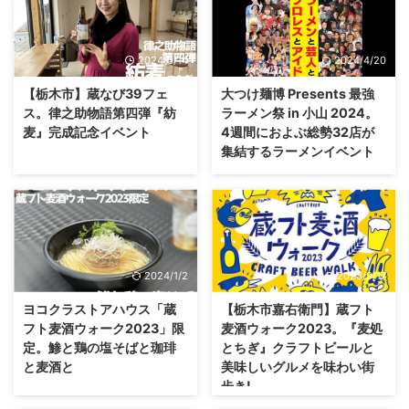
2024/3/14
2024/4/20
【栃木市】蔵なび39フェ
大つけ麺博 Presents 最強
ス。律之助物語第四弾『紡
ラーメン祭 in 小山 2024。
麦』完成記念イベント
4週間におよぶ総勢32店が
集結するラーメンイベント
2024/1/2
2023/9/17
ヨコクラストアハウス「蔵
【栃木市嘉右衛門】蔵フト
フト麦酒ウォーク2023」限
麦酒ウォーク2023。『麦処
定。鯵と鶏の塩そばと珈琲
とちぎ』クラフトビールと
と麦酒と
美味しいグルメを味わい街
歩き!