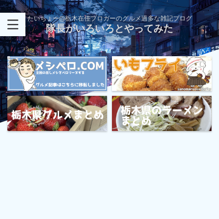
たいちょー@栃木在住ブロガーのグルメ過多な雑記ブログ
隊長がいろいろとやってみた