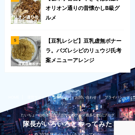
オリオン通りの昔懐かしB級グ
ルメ
【豆乳レシピ】豆乳虚無ボナー
ラ。バズレシピのリュウジ氏考
案メニューアレンジ
HOME
運営サイト
SiteMap
お問い合わせ
プライバシーポ
リシー
たいちょー@栃木在住ブロガーのグルメ過多な雑記ブログ
隊長がいろいろとやってみた
© 2026 隊長がいろいろとやってみた