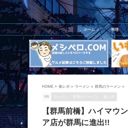
ホーム
料理
HOME
>
食レポ
>
ラーメン
>
群馬のラーメン
>
PR
ラーメン
群馬のラーメン
食レポ
【群馬前橋】ハイマウン
ア店が群馬に進出!!