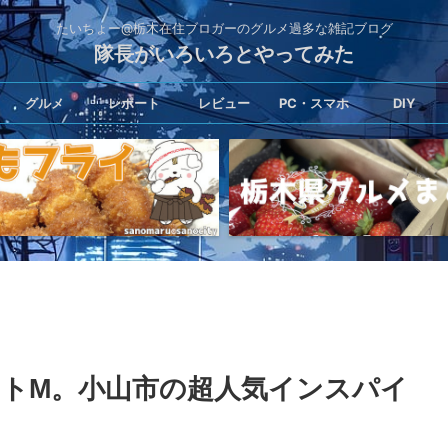
たいちょー@栃木在住ブロガーのグルメ過多な雑記ブログ
隊長がいろいろとやってみた
グルメ
レポート
レビュー
PC・スマホ
DIY
トM。小山市の超人気インスパイ