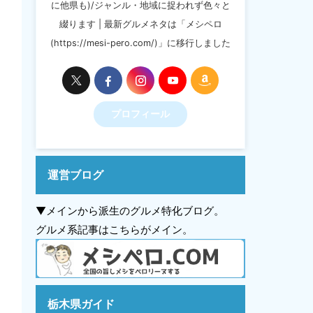
に他県も)/ジャンル・地域に捉われず色々と
綴ります | 最新グルメネタは「メシペロ
(https://mesi-pero.com/)」に移行しました
プロフィール
運営ブログ
▼メインから派生のグルメ特化ブログ。
グルメ系記事はこちらがメイン。
栃木県ガイド