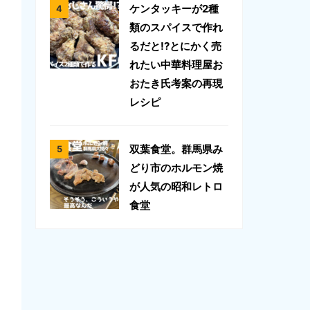
ケンタッキーが2種
類のスパイスで作れ
るだと!?とにかく売
れたい中華料理屋お
おたき氏考案の再現
レシピ
双葉食堂。群馬県み
どり市のホルモン焼
が人気の昭和レトロ
食堂