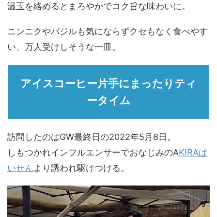
温玉を絡めるとまろやかでコク旨な味わいに。
ニンニクやバジルも気にならずクセもなく食べやす
い、万人受けしそうな一皿。
アイスコーヒー片手にまったりティ
ータイム
訪問したのはGW最終日の2022年5月8日。
しもつかれインフルエンサーでおなじみのA
KIRAぱ
いせん
より誘われ駆けつける。