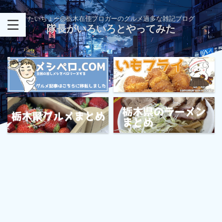
たいちょー@栃木在住ブロガーのグルメ過多な雑記ブログ
隊長がいろいろとやってみた