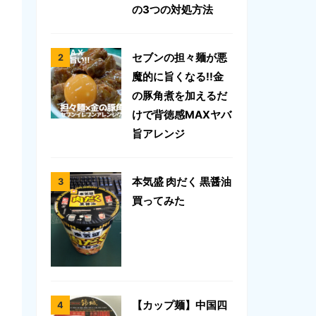
の3つの対処方法
セブンの担々麺が悪
魔的に旨くなる!!金
の豚角煮を加えるだ
けで背徳感MAXヤバ
旨アレンジ
本気盛 肉だく 黒醤油
買ってみた
【カップ麺】中国四