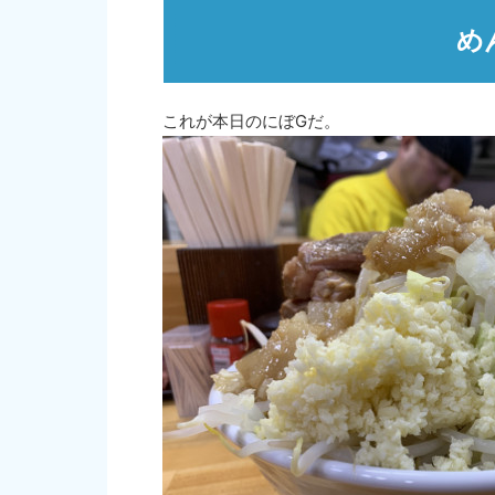
め
これが本日のにぼGだ。