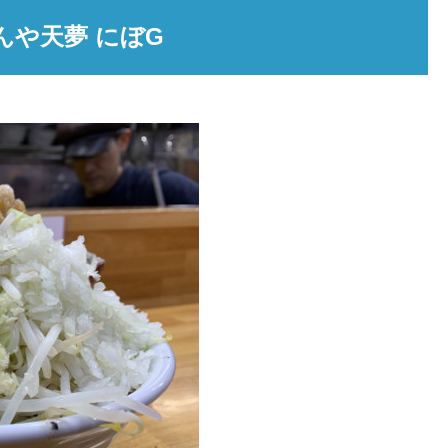
んや天夢 にぼG