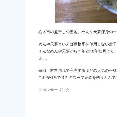
栃木市の煮干しの聖地、めんや天夢渾身の一
めんや天夢といえば動物系を使用しない煮干
そんなめんや天夢から昨年2018年12月よ
G」。
毎回、材料切れで完売するほどの人気の一杯
これがG系で禁断のスープ完飲を誘うとんで
スポンサーリンク