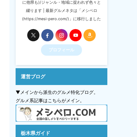
に他県も)/ジャンル・地域に捉われず色々と
綴ります | 最新グルメネタは「メシペロ
(https://mesi-pero.com/)」に移行しました
プロフィール
運営ブログ
▼メインから派生のグルメ特化ブログ。
グルメ系記事はこちらがメイン。
栃木県ガイド