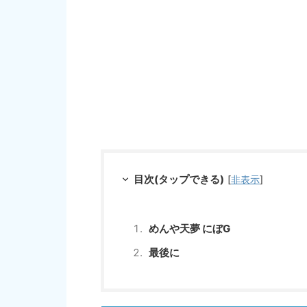
目次(タップできる)
[
非表示
]
めんや天夢 にぼG
最後に