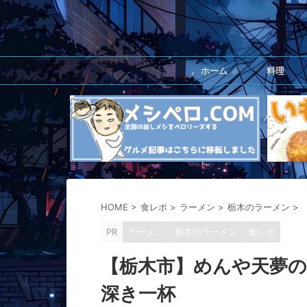
ホーム
料理
HOME
>
食レポ
>
ラーメン
>
栃木のラーメン
>
PR
ラーメン
栃木のラーメン
食レポ
【栃木市】めんや天夢の
深き一杯