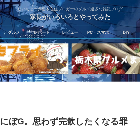
たいちょー@栃木在住ブロガーのグルメ過多な雑記ブログ
隊長がいろいろとやってみた
グルメ
レポート
レビュー
PC・スマホ
DIY
にぼG。思わず完飲したくなる罪