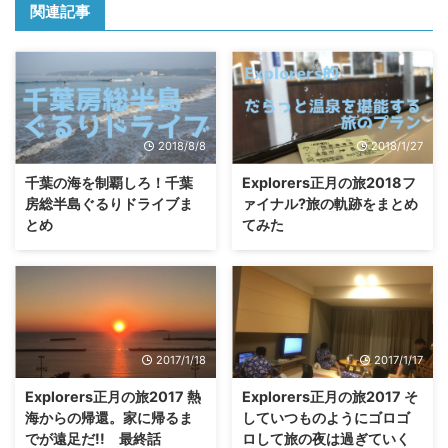
関連記事
2018/8/8
2018/1/27
千葉の海を制覇しろ！千葉
Explorers正月の旅2018フ
房総半島ぐるりドライブま
ァイナル?旅の軌跡をまとめ
とめ
てみた
2017/1/18
2017/1/17
Explorers正月の旅2017 熱
Explorers正月の旅2017 そ
海からの帰還。家に帰るま
していつものようにゴロゴ
でが遠足だ!! 最終話
ロして旅の夜は過ぎていく