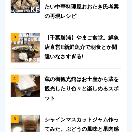
たい中華料理屋おおたき氏考案
の再現レシピ
【千葉勝浦】やまご食堂。鮮魚
店直営!!新鮮魚介で朝食とか間
違いなさすぎる!
蔵の街観光館はお土産から蔵を
観光したり色々と楽しめるスポ
ット
シャインマスカットジャム作っ
てみた。ぶどうの風味と果肉感