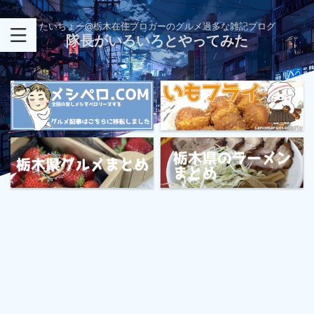
たいちょー@栃木在住ブロガーのグルメ過多な雑記ブログ
隊長がいろいろとやってみた