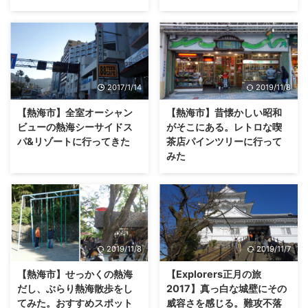
2017/1/14
2019/11/8
【熱海市】全室オーシャン
【熱海市】昔懐かしい昭和
ビューの熱海シーサイドス
がそこにある。レトロな喫
パ&リゾートに行ってきた
茶店パインツリーに行って
みた
2019/11/8
2019/11/7
【熱海市】せっかくの熱海
【Explorers正月の旅
だし、ぶらり熱海散歩をし
2017】真っ白な城壁にその
てみた。おすすめスポット
威容さを感じる。難攻不落