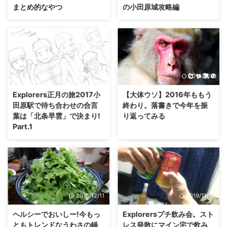
まとめ的なやつ
の小田原城攻略編
2017/1/6
2019/11/3
Explorers正月の旅2017小
【大体ウソ】2016年ももう
田原駅で待ち合わせの合言
終わり。落書きで今年を振
葉は「北条早雲」で決まり!
り返ってみる
Part.1
2016/12/11
2019/11/16
ヘルシーでおいしー!今もっ
Explorersプチ飲み会。スト
ともトレンドなうわさの鍋
レス発散にマイン宅で飲み