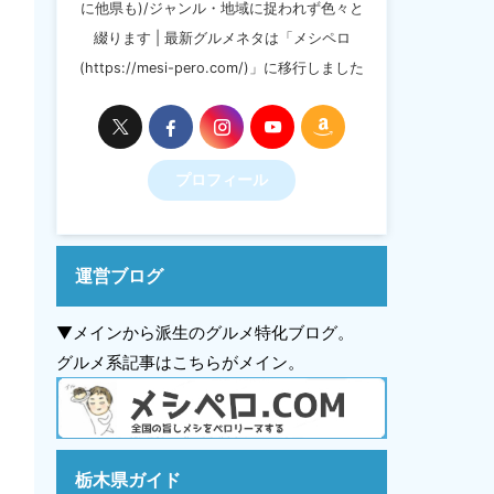
に他県も)/ジャンル・地域に捉われず色々と
綴ります | 最新グルメネタは「メシペロ
(https://mesi-pero.com/)」に移行しました
プロフィール
運営ブログ
▼メインから派生のグルメ特化ブログ。
グルメ系記事はこちらがメイン。
栃木県ガイド