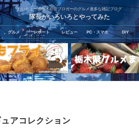
たいちょー@栃木在住ブロガーのグルメ過多な雑記ブログ
隊長がいろいろとやってみた
グルメ
レポート
レビュー
PC・スマホ
DIY
ギュアコレクション