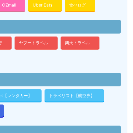
OZmall
Uber Eats
食べログ
行
ヤフートラベル
楽天トラベル
cket【レンタカー】
トラベリスト【航空券】