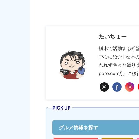
たいちょー
栃木で活動する雑
中心に紹介 | 栃
われず色々と綴ります 
pero.com/)」
PICK UP
グルメ情報を探す