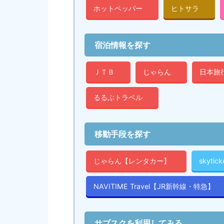
ホットペッパー
ヒトサラ
宿泊情報を探す
ＪＴＢ
じゃらん
日本旅
るるぶトラベル
移動手段を探す
じゃらん【レンタカー】
skyti
NAVITIME Travel【JR新幹線・特急】
サブスクを利用してみる