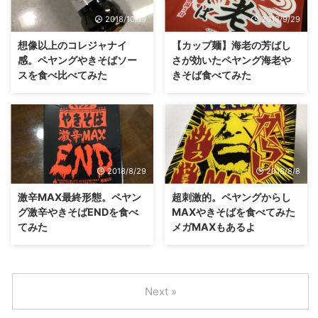
2018/10/19
2018/9/29
想像以上のコレジャナイ
【カップ麺】海老の芳ばし
感。ペヤングやきそばソー
さが効いたペヤング海老や
スを食べ比べてみた
きそば食べてみた
2018/8/29
2018/8/8
激辛MAX最終形態。ペヤン
超刺激的。ペヤングからし
グ激辛やきそばENDを食べ
MAXやきそばを食べてみた
てみた
メガMAXもあるよ
Next »