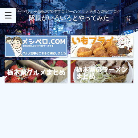
たいちょー@栃木在住ブロガーのグルメ過多な雑記ブログ
隊長がいろいろとやってみた