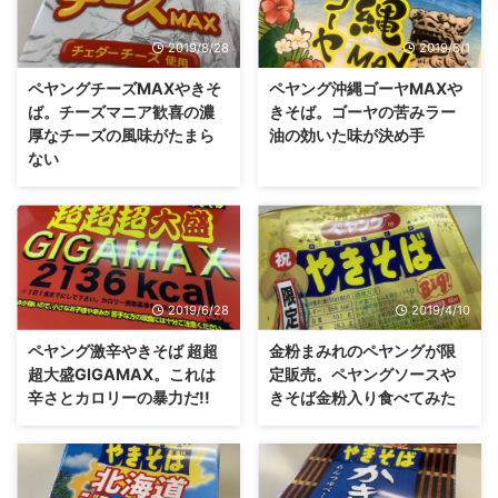
2019/8/28
2019/8/1
ペヤングチーズMAXやきそ
ペヤング沖縄ゴーヤMAXや
ば。チーズマニア歓喜の濃
きそば。ゴーヤの苦みラー
厚なチーズの風味がたまら
油の効いた味が決め手
ない
2019/6/28
2019/4/10
ペヤング激辛やきそば 超超
金粉まみれのペヤングが限
超大盛GIGAMAX。これは
定販売。ペヤングソースや
辛さとカロリーの暴力だ!!
きそば金粉入り食べてみた