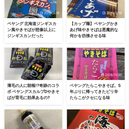
2019/3/18
2019/3/16
ペヤング 北海道ジンギスカ
【カップ麺】ペヤングかき
ン風やきそばが想像以上に
あげ味やきそばは悪魔的な
ジンギスカンだった
何かを彷彿させる味
2018/12/5
2018/11/30
薄毛の人に朗報!?奇跡のコラ
ペヤングたらこやきそば。5
ボ ペヤングスカルプDやきそ
年ぶりに帰ってきたピリ辛
ばが育毛に効果あるの?
たらこがクセになる味