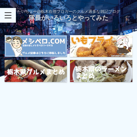
たいちょー@栃木在住ブロガーのグルメ過多な雑記ブログ
隊長がいろいろとやってみた