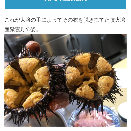
これが大将の手によってその衣を脱ぎ捨てた噴火湾
産紫雲丹の姿。