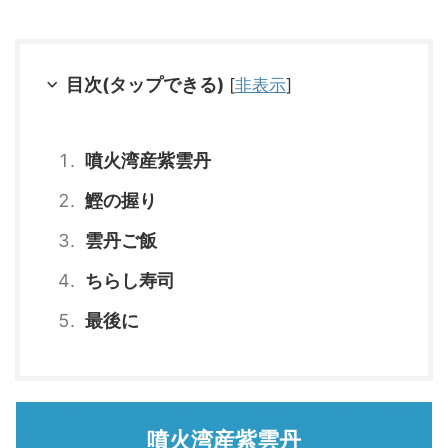
目次(タップできる)
[
非表示
]
噴火湾産紫雲丹
鰹の握り
雲丹ご飯
ちらし寿司
最後に
噴火湾産紫雲丹