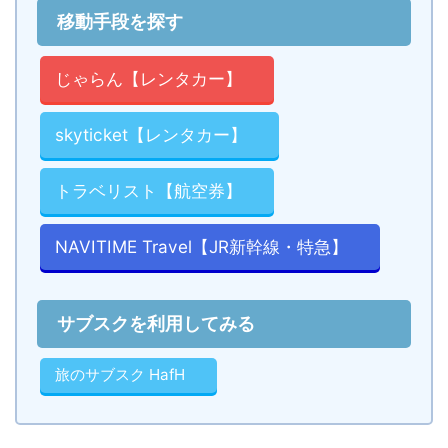
移動手段を探す
じゃらん【レンタカー】
skyticket【レンタカー】
トラベリスト【航空券】
NAVITIME Travel【JR新幹線・特急】
サブスクを利用してみる
旅のサブスク HafH