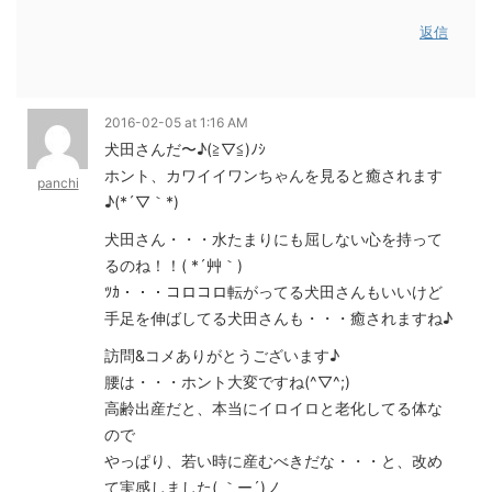
返信
2016-02-05 at 1:16 AM
犬田さんだ〜♪(≧▽≦)ﾉｼ
ホント、カワイイワンちゃんを見ると癒されます
panchi
♪(*´▽｀*)
犬田さん・・・水たまりにも屈しない心を持って
るのね！！( *´艸｀)
ﾂｶ・・・コロコロ転がってる犬田さんもいいけど
手足を伸ばしてる犬田さんも・・・癒されますね♪
訪問&コメありがとうございます♪
腰は・・・ホント大変ですね(^▽^;)
高齢出産だと、本当にイロイロと老化してる体な
ので
やっぱり、若い時に産むべきだな・・・と、改め
て実感しました( ｀ー´)ノ