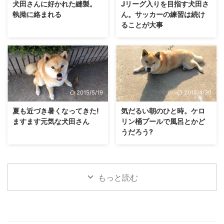
犬田さんに好かれた縫製。
Jリーグ入りを目指す犬田さ
執拗に絡まれる
ん。サッカーの練習は続け
ることが大事
2015/5/19
2015/4/30
夏も近づき暑くなってきた!
気だるい朝のひと時。ケロ
ますます元気な犬田さん
リン桶プールで風呂とかど
うだろう?
もっと読む