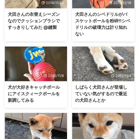
2016/11/20
2015/12/18
犬田さんの衣替えシーズン
犬田さんのシベドリルがバ
なのでクッションブラシで
スケットボールを粉砕!!シベ
すっきりしてみた @縫製
ドリルの破壊力は計り知れ
ない
2015/11/8
2015/11/4
犬が大好きキャッチボール
しばらく犬田さんが登場し
にアイスクィークボールを
ていない気がするので最近
新調してみる
の犬田さんとか