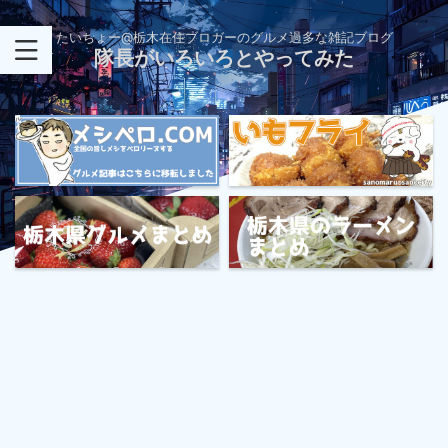
たいちょー@栃木在住ブロガーのグルメ過多な雑記ブログ
隊長がいろいろとやってみた