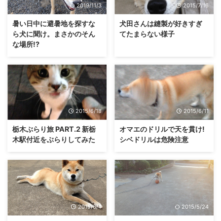
2019/11/3
2015/7/16
暑い日中に避暑地を探すな
犬田さんは縫製が好きすぎ
ら犬に聞け。まさかのそん
てたまらない様子
な場所!?
2015/6/18
2015/6/11
栃木ぶらり旅 PART.2 新栃
オマエのドリルで天を貫け!
木駅付近をぶらりしてみた
シベドリルは危険注意
2015/6/4
2015/5/24