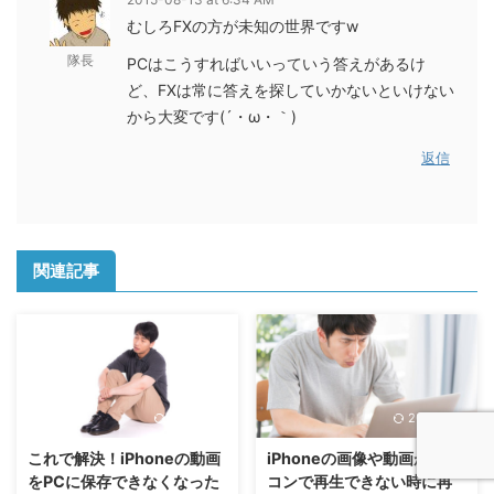
むしろFXの方が未知の世界ですw
隊長
PCはこうすればいいっていう答えがあるけ
ど、FXは常に答えを探していかないといけない
から大変です(´・ω・｀)
返信
関連記事
2021/8/10
2021/8/10
これで解決！iPhoneの動画
iPhoneの画像や動画がパソ
をPCに保存できなくなった
コンで再生できない時に再