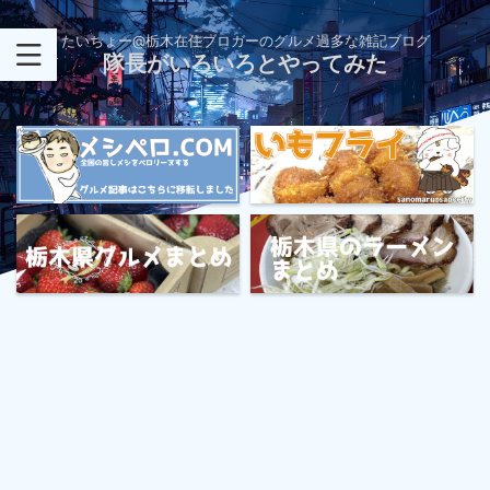
たいちょー@栃木在住ブロガーのグルメ過多な雑記ブログ
隊長がいろいろとやってみた