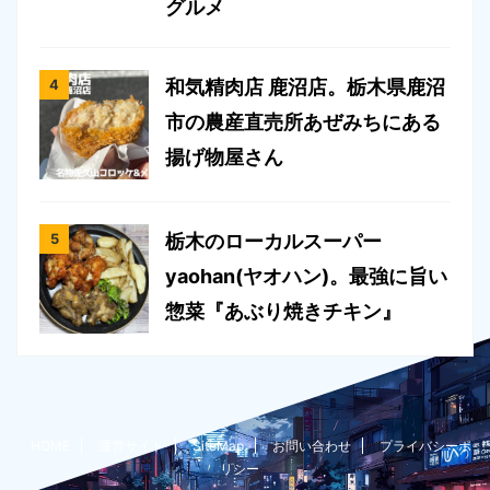
グルメ
和気精肉店 鹿沼店。栃木県鹿沼
市の農産直売所あぜみちにある
揚げ物屋さん
栃木のローカルスーパー
yaohan(ヤオハン)。最強に旨い
惣菜『あぶり焼きチキン』
HOME
運営サイト
SiteMap
お問い合わせ
プライバシーポ
リシー