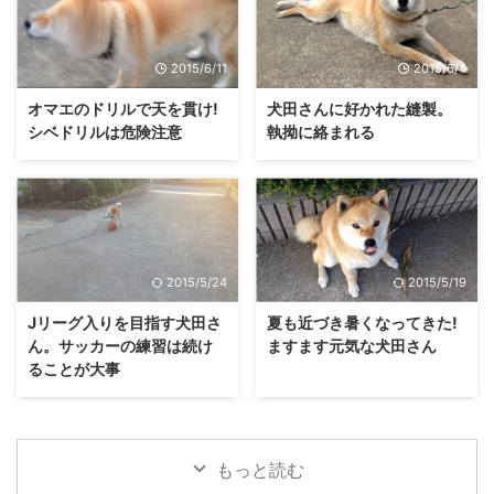
2015/6/11
2015/6/4
オマエのドリルで天を貫け!
犬田さんに好かれた縫製。
シベドリルは危険注意
執拗に絡まれる
2015/5/24
2015/5/19
Jリーグ入りを目指す犬田さ
夏も近づき暑くなってきた!
ん。サッカーの練習は続け
ますます元気な犬田さん
ることが大事
もっと読む