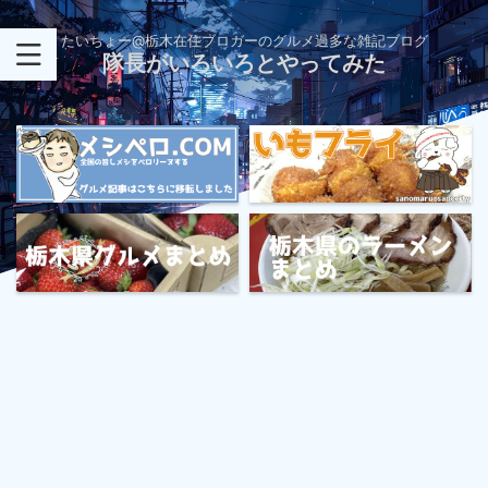
たいちょー@栃木在住ブロガーのグルメ過多な雑記ブログ
隊長がいろいろとやってみた