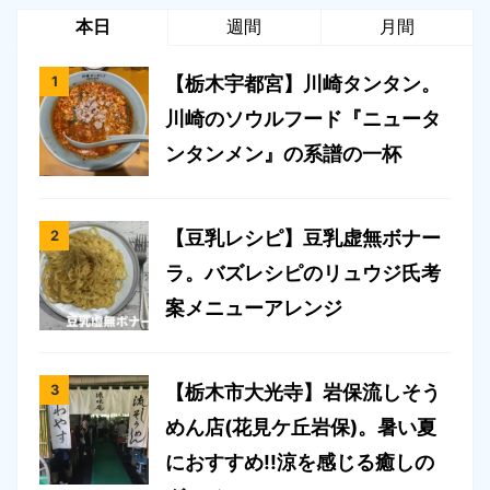
本日
週間
月間
【栃木宇都宮】川崎タンタン。
川崎のソウルフード『ニュータ
ンタンメン』の系譜の一杯
【豆乳レシピ】豆乳虚無ボナー
ラ。バズレシピのリュウジ氏考
案メニューアレンジ
【栃木市大光寺】岩保流しそう
めん店(花見ケ丘岩保)。暑い夏
におすすめ!!涼を感じる癒しの