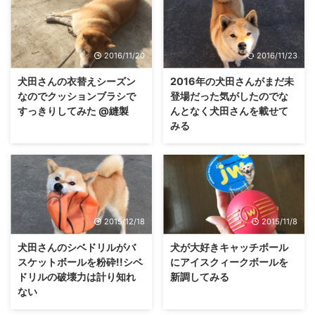
2016/11/20
2016/11/23
犬田さんの衣替えシーズン
2016年の犬田さんがまだ未
なのでクッションブラシで
登場だった気がしたのでな
すっきりしてみた @縫製
んとなく犬田さんを載せて
みる
2015/12/18
2015/11/8
犬田さんのシベドリルがバ
犬が大好きキャッチボール
スケットボールを粉砕!!シベ
にアイスクィークボールを
ドリルの破壊力は計り知れ
新調してみる
ない