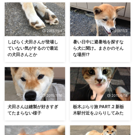
2015/11/4
2019/11/3
しばらく犬田さんが登場し
暑い日中に避暑地を探すな
ていない気がするので最近
ら犬に聞け。まさかのそん
の犬田さんとか
な場所!?
2015/7/16
2015/6/18
犬田さんは縫製が好きすぎ
栃木ぶらり旅 PART.2 新栃
てたまらない様子
木駅付近をぶらりしてみた