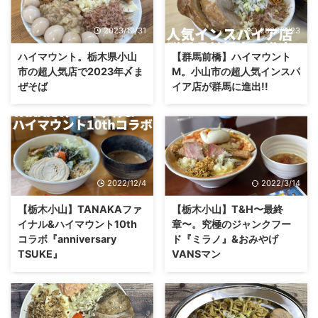
2023/12/31
2023/2/23
ハイマウント。栃木県小山
【群馬前橋】ハイマウント
市の超人気店で2023年〆ま
M。小山市の超人気インスパ
ぜそば
イア店が群馬に進出!!
2022/12/4
2022/3/14
【栃木小山】TANAKAファ
【栃木小山】T&H〜最終
イナル&ハイマウント10th
章〜。究極のジャンクフー
コラボ『anniversary
ド『ミラノ』&おみやげ
TSUKE』
VANSマン