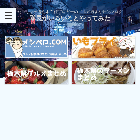
たいちょー@栃木在住ブロガーのグルメ過多な雑記ブログ
隊長がいろいろとやってみた