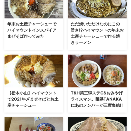
2022/1/9
2022/1/6
年末お土産チャーシューで
ただ焼いただけなのにこの
ハイマウントインスパイア
旨さ!?ハイマウントの年末お
まぜそば作ってみた
土産チャーシューで作る焼
きラーメン
2022/1/2
2021/12/19
【栃木小山】ハイマウント
T&H第三弾ステG&おみやげ
で2021年〆まぜそばとお土
ライスマン。麺処TANAKA
産チャーシュー
にあのメンバーが三度集結!!