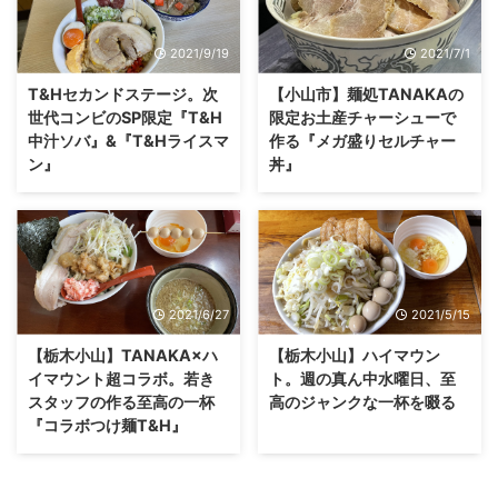
2021/9/19
2021/7/1
T&Hセカンドステージ。次
【小山市】麺処TANAKAの
世代コンビのSP限定『T&H
限定お土産チャーシューで
中汁ソバ』&『T&Hライスマ
作る『メガ盛りセルチャー
ン』
丼』
2021/6/27
2021/5/15
【栃木小山】TANAKA×ハ
【栃木小山】ハイマウン
イマウント超コラボ。若き
ト。週の真ん中水曜日、至
スタッフの作る至高の一杯
高のジャンクな一杯を啜る
『コラボつけ麺T&H』