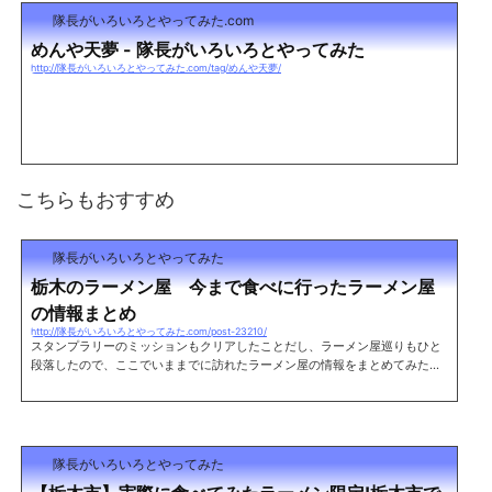
隊長がいろいろとやってみた.com
めんや天夢 - 隊長がいろいろとやってみた
http://隊長がいろいろとやってみた.com/tag/めんや天夢/
こちらもおすすめ
隊長がいろいろとやってみた
栃木のラーメン屋 今まで食べに行ったラーメン屋
の情報まとめ
http://隊長がいろいろとやってみた.com/post-23210/
スタンプラリーのミッションもクリアしたことだし、ラーメン屋巡りもひと
段落したので、ここでいままでに訪れたラーメン屋の情報をまとめてみた。
栃木でラーメンを食べる際の参考にでもどうぞ。※順不同 足利市栃木県と群
馬の境に位置する県西にあるエリア。 まだまだラーメン屋として有名なお店
は少ない。立川マシマシ足利総本店レポート住所 栃木県足利市助戸仲町45
6-3 TEL 0284-64-8878 営業時間 11:00～15:00/17:00～20:00 定休日
木曜日麺や 松レポート住所 栃木県足利市伊勢町1-2-1 両毛ビル1F TEL 02
隊長がいろいろとやってみた
84-43-2117 営業...