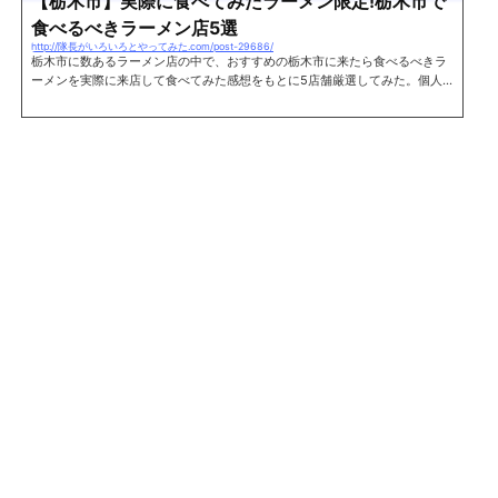
【栃木市】実際に食べてみたラーメン限定!栃木市で
食べるべきラーメン店5選
http://隊長がいろいろとやってみた.com/post-29686/
栃木市に数あるラーメン店の中で、おすすめの栃木市に来たら食べるべきラ
ーメンを実際に来店して食べてみた感想をもとに5店舗厳選してみた。個人
的な好みが反映されているのですべての人に好まれるかどうかはわからない
が、是非一度は食べてみて欲しい。 ※あいうえお順 支那そば蔵之宮これぞ支
那そばといった、動物系のダシとまろやかな醤油の旨味や甘みが絶妙なスー
プ。 パツパツのストレート麺が歯ごたえもよくとてものど越しのよい一杯。
是非、支那そばを食べてみてほしい。関連記事:支那そば蔵之宮に行ってきた
住所 栃木県...