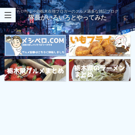
たいちょー@栃木在住ブロガーのグルメ過多な雑記ブログ
隊長がいろいろとやってみた