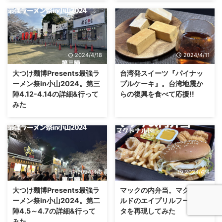
2024/4/18
2024/4/11
大つけ麺博Presents最強ラ
台湾発スイーツ『パイナッ
ーメン祭in小山2024。第三
プルケーキ』。台湾地震か
陣4.12-4.14の詳細&行って
らの復興を食べて応援!!
みた
2024/4/8
2024/4/4
大つけ麺博Presents最強ラ
マックの内弁当。マクドナ
ーメン祭in小山2024。第二
ルドのエイプリルフールネ
陣4.5～4.7の詳細&行って
タを再現してみた
みた