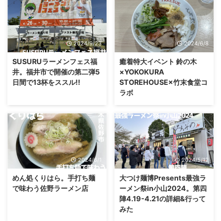
2024/9/23
2024/6/8
SUSURUラーメンフェス福
癒着特大イベント 鈴の木
井。福井市で開催の第二弾5
×YOKOKURA
日間で13杯をススル!!
STOREHOUSE×竹末食堂コ
ラボ
2024/6/1
2024/5/12
めん処くりはら。手打ち麺
大つけ麺博Presents最強ラ
で味わう佐野ラーメン店
ーメン祭in小山2024。第四
陣4.19-4.21の詳細&行って
みた