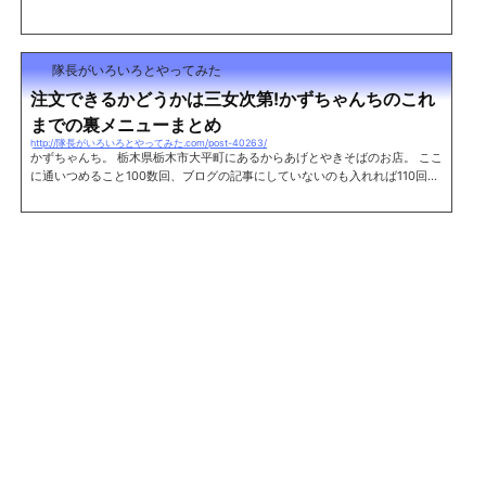
隊長がいろいろとやってみた
注文できるかどうかは三女次第!かずちゃんちのこれ
までの裏メニューまとめ
http://隊長がいろいろとやってみた.com/post-40263/
かずちゃんち。 栃木県栃木市大平町にあるからあげとやきそばのお店。 ここ
に通いつめること100数回、ブログの記事にしていないのも入れれば110回は
余裕で超えているだろう。 使った金額にして8万円以上。よくもここまでと
思うかもしれないが、やはり気軽に立ち寄れるスタイルであるということと
お店の雰囲気がそうさせるんじゃないだろうか。 そしてこれまで数々の通常
メニューに無いものを食べてきた。せっかくなのでその裏メニューを今後も
しかしたら食べてみたいという人がいた時のためにリスト化してみることに
した。 当然だが、...