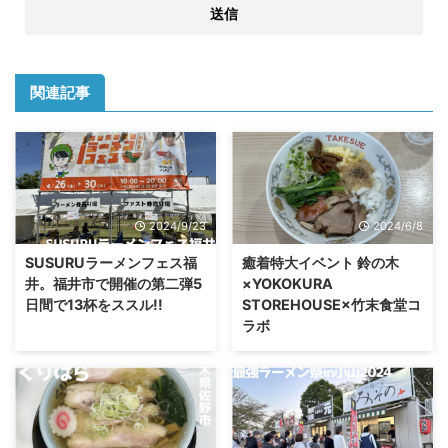
関連記事
2024/9/23
2024/6/8
SUSURUラーメンフェス福
癒着特大イベント 鈴の木
井。福井市で開催の第二弾5
×YOKOKURA
日間で13杯をススル!!
STOREHOUSE×竹末食堂コ
ラボ