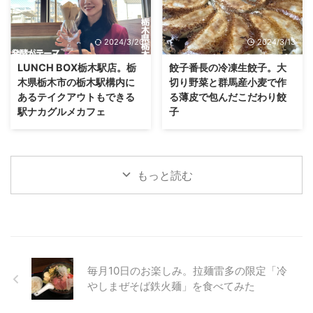
2024/3/20
2024/3/13
LUNCH BOX栃木駅店。栃
餃子番長の冷凍生餃子。大
木県栃木市の栃木駅構内に
切り野菜と群馬産小麦で作
あるテイクアウトもできる
る薄皮で包んだこだわり餃
駅ナカグルメカフェ
子
もっと読む
毎月10日のお楽しみ。拉麺雷多の限定「冷
やしまぜそば鉄火麺」を食べてみた