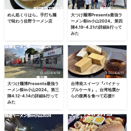
2024/6/1
2024/5/12
めん処くりはら。手打ち麺
大つけ麺博Presents最強ラ
で味わう佐野ラーメン店
ーメン祭in小山2024。第四
陣4.19-4.21の詳細&行って
みた
2024/4/18
2024/4/11
大つけ麺博Presents最強ラ
台湾発スイーツ『パイナッ
ーメン祭in小山2024。第三
プルケーキ』。台湾地震か
陣4.12-4.14の詳細&行って
らの復興を食べて応援!!
みた