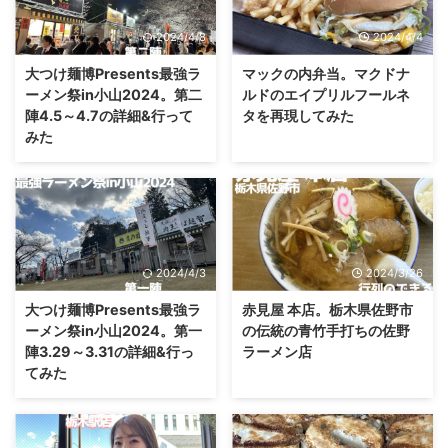
2024/4/8
2024/4/4
大つけ麺博Presents最強ラ
マックの内弁当。マクドナ
ーメン祭in小山2024。第二
ルドのエイプリルフールネ
陣4.5～4.7の詳細&行って
タを再現してみた
みた
2024/4/3
2024/3/26
大つけ麺博Presents最強ラ
赤見屋 本店。栃木県佐野市
ーメン祭in小山2024。第一
の伝統の青竹手打ちの佐野
陣3.29～3.31の詳細&行っ
ラーメン店
てみた