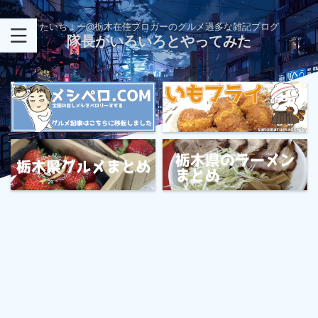
たいちょー@栃木在住ブロガーのグルメ過多な雑記ブログ
隊長がいろいろとやってみた