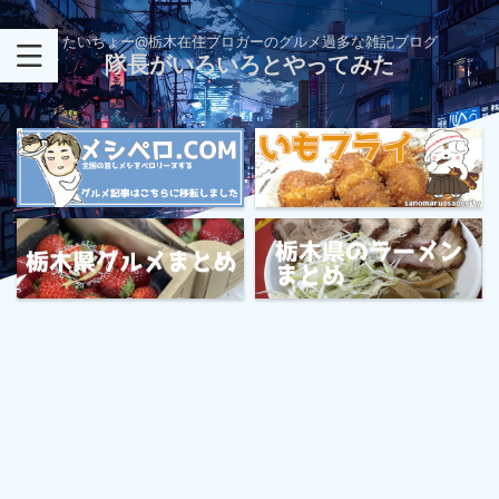
たいちょー@栃木在住ブロガーのグルメ過多な雑記ブログ
隊長がいろいろとやってみた