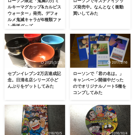
ローソン限定「鬼滅の刃 ミ
ローソンでキズナアイグッ
ルキーマグカップ&カルピス
ズ発売中。なんとなく衝動
ウォーター」発売。デフォ
買いしてみた
ルメ鬼滅キャラが6種類ファ
ン垂涎グッズ
2025/3/20
2017/2/16
セブンイレブン2万店達成記
ローソンで「君の名は。」
念。日清名店シリーズ小ど
キャンペーン開催中だった
んぶりをゲットしてみた
のでオリジナルノート5種を
コンプしてみた
2016/10/5
2016/10/4