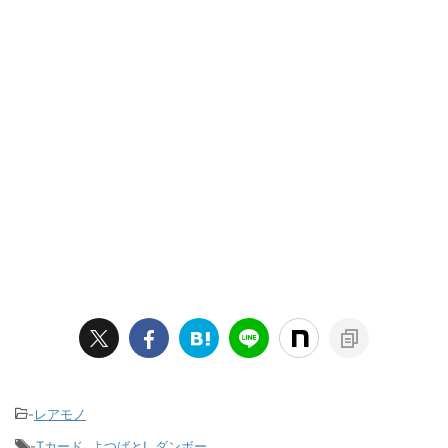
-
レアモノ
-
Tカード
,
よつばと!
,
ダンボー