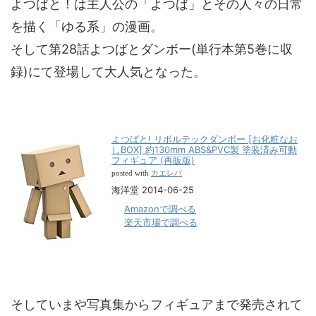
よつばと！は主人公の「よつば」とその人々の日常
を描く「ゆる系」の漫画。
そして第28話よつばとダンボー(単行本第5巻に収
録)にて登場して大人気となった。
よつばと! リボルテックダンボー [お化粧なお
しBOX] 約130mm ABS&PVC製 塗装済み可動
フィギュア (再販版)
カエレバ
posted with
海洋堂 2014-06-25
Amazonで調べる
楽天市場で調べる
そしていまや写真集からフィギュアまで発売されて