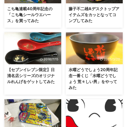
こち亀連載40周年記念の
藤子不二雄Aデスクトップア
「こち亀シールウエハー
イテムズをカッとなってコ
ス」を買ってみた
ンプしてみた
2016/7/15
2025/3/20
【セブンイレブン限定】日
水曜どうでしょう20周年記
清名店シリーズのオリジナ
念一番くじ「水曜どうでし
ルれんげをゲットしてみた
ょう 荒々しい男」をやって
みた
2016/11/23
2016/11/23