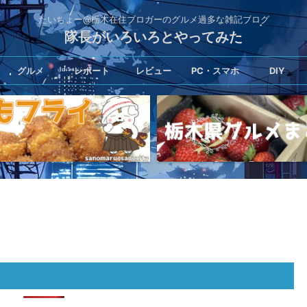
たいちょー@栃木在住ブロガーのグルメ過多な雑記ブログ
隊長がいろいろとやってみた
グルメ
レポート
レビュー
PC・スマホ
DIY