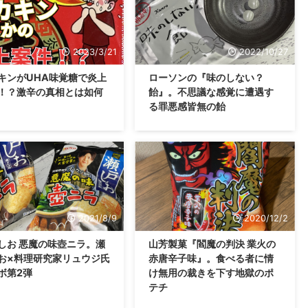
2023/3/21
2022/10/27
キンがUHA味覚糖で炎上
ローソンの『味のしない？
！？激辛の真相とは如何
飴』。不思議な感覚に遭遇す
る罪悪感皆無の飴
2021/8/9
2020/12/2
しお 悪魔の味壺ニラ。瀬
山芳製菓『閻魔の判決 業火の
お×料理研究家リュウジ氏
赤唐辛子味』。食べる者に情
ボ第2弾
け無用の裁きを下す地獄のポ
テチ