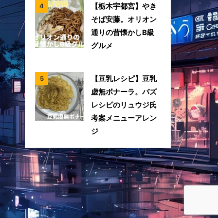
【栃木宇都宮】やき
そば安藤。オリオン
通りの昔懐かしB級
グルメ
【豆乳レシピ】豆乳
虚無ボナーラ。バズ
レシピのリュウジ氏
考案メニューアレン
ジ