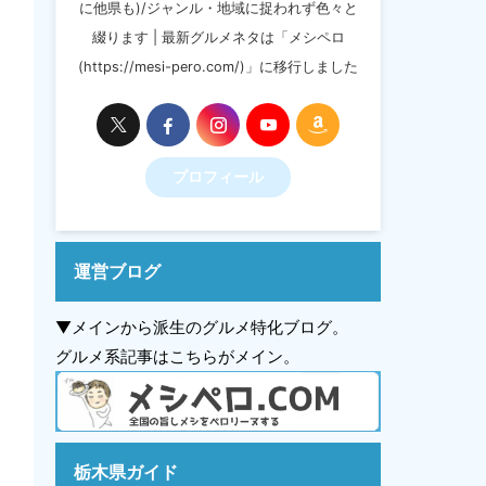
に他県も)/ジャンル・地域に捉われず色々と
綴ります | 最新グルメネタは「メシペロ
(https://mesi-pero.com/)」に移行しました
プロフィール
運営ブログ
▼メインから派生のグルメ特化ブログ。
グルメ系記事はこちらがメイン。
栃木県ガイド