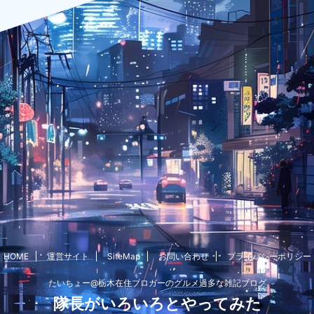
HOME
運営サイト
SiteMap
お問い合わせ
プライバシーポリシー
たいちょー@栃木在住ブロガーのグルメ過多な雑記ブログ
隊長がいろいろとやってみた