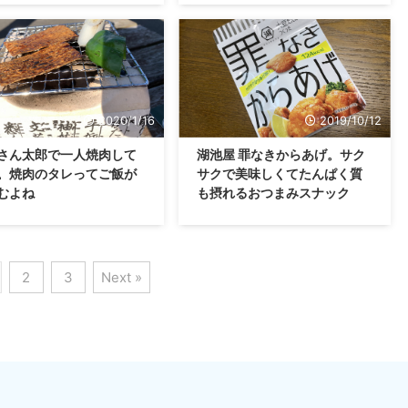
2020/1/16
2019/10/12
さん太郎で一人焼肉して
湖池屋 罪なきからあげ。サク
。焼肉のタレってご飯が
サクで美味しくてたんぱく質
むよね
も摂れるおつまみスナック
2
3
Next »