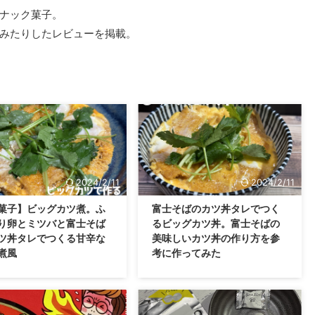
ナック菓子。
みたりしたレビューを掲載。
2024/2/11
2024/2/11
菓子】ビッグカツ煮。ふ
富士そばのカツ丼タレでつく
り卵とミツバと富士そば
るビッグカツ丼。富士そばの
ツ丼タレでつくる甘辛な
美味しいカツ丼の作り方を参
煮風
考に作ってみた