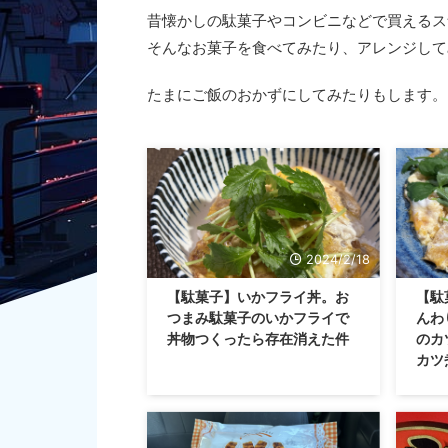
昔懐かしの駄菓子やコンビニなどで買えるス
そんなお菓子を食べてみたり、アレンジして
たまにご飯のおかずにしてみたりもします。
2024/2/18
【駄菓子】いかフライ丼。お
【駄
つまみ駄菓子のいかフライで
んわ
丼物つくったら存在消えた件
のカ
カツ