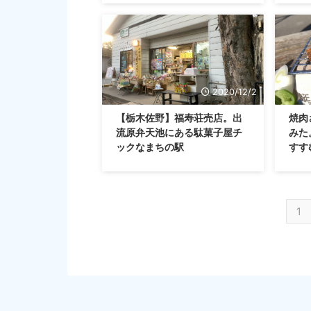
2020/12/2
【栃木佐野】福寿荘売店。出
焼肉
流原弁天池にある駄菓子屋チ
みた
ックなまちの駅
すす
1