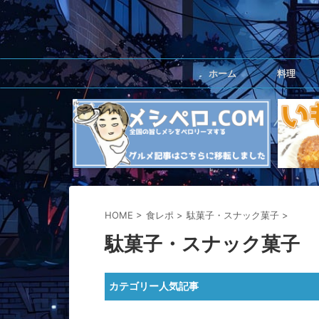
ホーム
料理
HOME
>
食レポ
>
駄菓子・スナック菓子
>
駄菓子・スナック菓子
カテゴリー人気記事