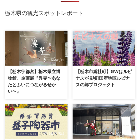
栃木県の観光スポットレポート
2022/6/12
2022/5/21
【栃木宇都宮】栃木県立博
【栃木市総社町】GWはルピ
物館。企画展『異界〜あな
ナスが見頃!国府地区ルピナ
たとふいにつながるせか
スの郷プロジェクト
い〜』
2022/5/4
2022/4/16