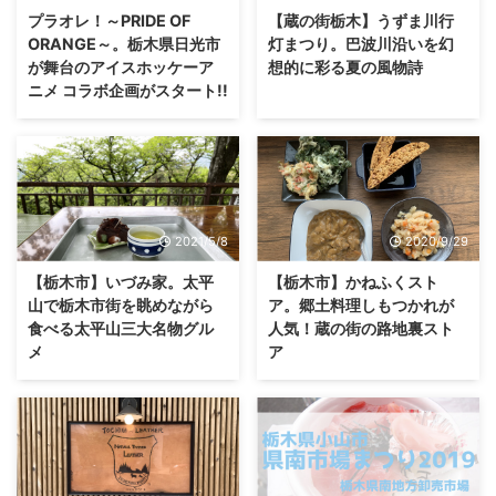
プラオレ！～PRIDE OF
【蔵の街栃木】うずま川行
ORANGE～。栃木県日光市
灯まつり。巴波川沿いを幻
が舞台のアイスホッケーア
想的に彩る夏の風物詩
ニメ コラボ企画がスタート!!
2021/5/8
2020/9/29
【栃木市】いづみ家。太平
【栃木市】かねふくスト
山で栃木市街を眺めながら
ア。郷土料理しもつかれが
食べる太平山三大名物グル
人気！蔵の街の路地裏スト
メ
ア