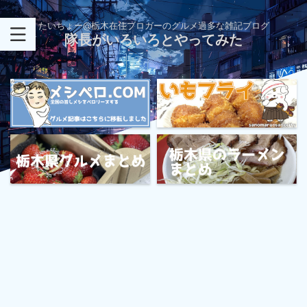
たいちょー@栃木在住ブロガーのグルメ過多な雑記ブログ
隊長がいろいろとやってみた