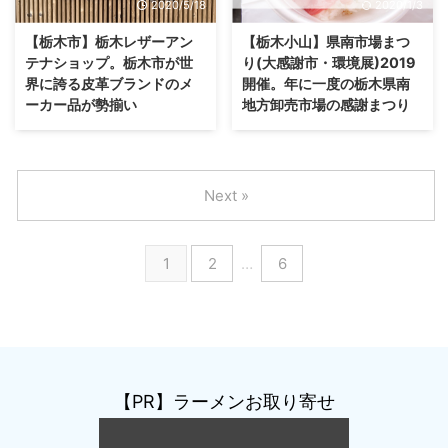
2020/5/18
2020/1/3
【栃木市】栃木レザーアン
【栃木小山】県南市場まつ
テナショップ。栃木市が世
り(大感謝市・環境展)2019
界に誇る皮革ブランドのメ
開催。年に一度の栃木県南
ーカー品が勢揃い
地方卸売市場の感謝まつり
Next »
1
2
…
6
【PR】ラーメンお取り寄せ