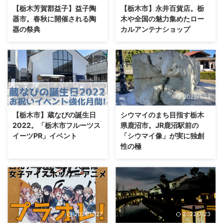
【栃木芳賀郡益子】益子陶
【栃木市】永井百貨店。栃
器市。春秋に開催される陶
木や全国の魅力集めたロー
器の祭典
カルアンテナショップ
2022/4/10
2022/1/23
【栃木市】蔵なびの誕生日
シウマイのまち目指す栃木
2022。「栃木市フルーツス
県鹿沼市。JR鹿沼駅前の
イーツPR」イベント
「シウマイ像」が実に独創
性の極
2021/11/27
2022/7/23