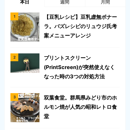
本日
週間
月間
【豆乳レシピ】豆乳虚無ボナー
ラ。バズレシピのリュウジ氏考
案メニューアレンジ
プリントスクリーン
(PrintScreen)が突然使えなく
なった時の3つの対処方法
双葉食堂。群馬県みどり市のホ
ルモン焼が人気の昭和レトロ食
堂