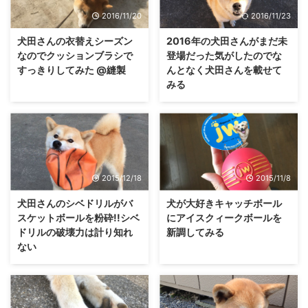
2016/11/20
2016/11/23
犬田さんの衣替えシーズン
2016年の犬田さんがまだ未
なのでクッションブラシで
登場だった気がしたのでな
すっきりしてみた @縫製
んとなく犬田さんを載せて
みる
2015/12/18
2015/11/8
犬田さんのシベドリルがバ
犬が大好きキャッチボール
スケットボールを粉砕!!シベ
にアイスクィークボールを
ドリルの破壊力は計り知れ
新調してみる
ない