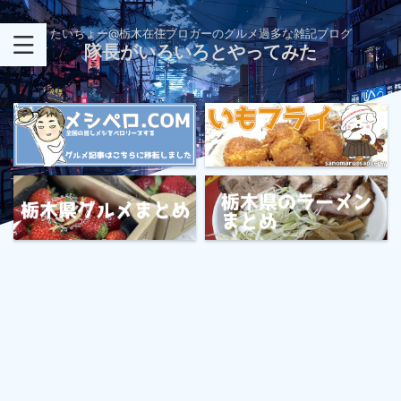
たいちょー@栃木在住ブロガーのグルメ過多な雑記ブログ
隊長がいろいろとやってみた