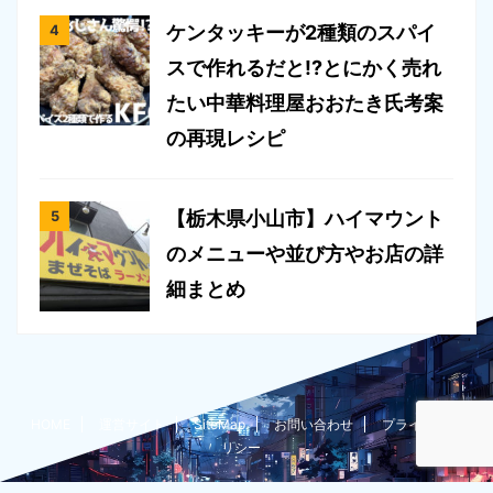
ケンタッキーが2種類のスパイ
スで作れるだと!?とにかく売れ
たい中華料理屋おおたき氏考案
の再現レシピ
【栃木県小山市】ハイマウント
のメニューや並び方やお店の詳
細まとめ
HOME
運営サイト
SiteMap
お問い合わせ
プライバシーポ
リシー
たいちょー@栃木在住ブロガーのグルメ過多な雑記ブログ