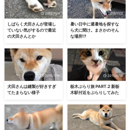
2015/11/4
2019/11/3
しばらく犬田さんが登場し
暑い日中に避暑地を探すな
ていない気がするので最近
ら犬に聞け。まさかのそん
の犬田さんとか
な場所!?
2015/7/16
2015/6/18
犬田さんは縫製が好きすぎ
栃木ぶらり旅 PART.2 新栃
てたまらない様子
木駅付近をぶらりしてみた