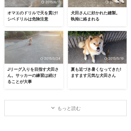
2015/6/11
2015/6/4
オマエのドリルで天を貫け!
犬田さんに好かれた縫製。
シベドリルは危険注意
執拗に絡まれる
2015/5/24
2015/5/19
Jリーグ入りを目指す犬田さ
夏も近づき暑くなってきた!
ん。サッカーの練習は続け
ますます元気な犬田さん
ることが大事
もっと読む