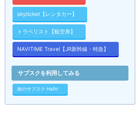
skyticket【レンタカー】
トラベリスト【航空券】
NAVITIME Travel【JR新幹線・特急】
サブスクを利用してみる
旅のサブスク HafH