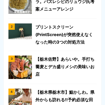
ラ。バズレシピのリュウジ氏考
案メニューアレンジ
プリントスクリーン
(PrintScreen)が突然使えなく
なった時の3つの対処方法
【栃木佐野】あらいや。手打ち
蕎麦とデカ盛りメシの美味いお
店
【栃木県栃木市】鮨かしわ。県
外からも訪れる!!予約必須な田