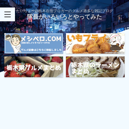
たいちょー@栃木在住ブロガーのグルメ過多な雑記ブログ
隊長がいろいろとやってみた