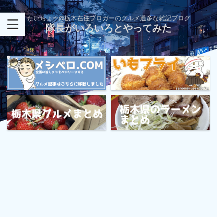
たいちょー@栃木在住ブロガーのグルメ過多な雑記ブログ
隊長がいろいろとやってみた