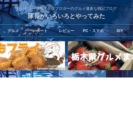
たいちょー@栃木在住ブロガーのグルメ過多な雑記ブログ
隊長がいろいろとやってみた
グルメ
レポート
レビュー
PC・スマホ
DIY