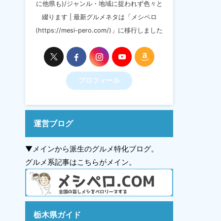
に他県も)/ジャンル・地域に捉われず色々と
綴ります | 最新グルメネタは「メシペロ
(https://mesi-pero.com/)」に移行しました
プロフィール
運営ブログ
▼メインから派生のグルメ特化ブログ。
グルメ系記事はこちらがメイン。
栃木県ガイド