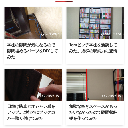
2015/3/7
2015/3/29
本棚の隙間が気になるので
1cmピッチ本棚を新調して
隙間埋めるパーツをDIYして
みた。抜群の収納力に驚愕
みた
2016/6/18
2016/6/18
日焼け防止とオシャレ感を
無駄な空きスペースがもっ
アップ。単行本にブックカ
たいなかったので隙間収納
バー取り付けてみた
棚を作ってみた