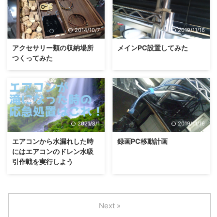
2014/10/7
2019/11/16
アクセサリー類の収納場所
メインPC設置してみた
つくってみた
2021/8/1
2019/11/16
エアコンから水漏れした時
録画PC移動計画
にはエアコンのドレン水吸
引作戦を実行しよう
Next »