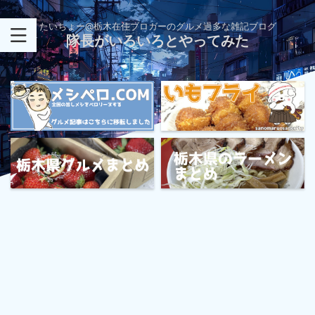
たいちょー@栃木在住ブロガーのグルメ過多な雑記ブログ
隊長がいろいろとやってみた