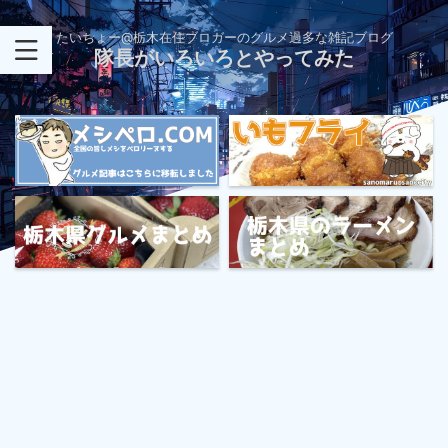
たいちょー@栃木在住ブロガーのグルメ過多な雑記ブログ
隊長がいろいろとやってみた