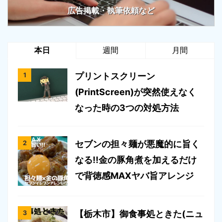
広告掲載・執筆依頼など
本日
週間
月間
プリントスクリーン
(PrintScreen)が突然使えなく
なった時の3つの対処方法
セブンの担々麺が悪魔的に旨く
なる!!金の豚角煮を加えるだけ
で背徳感MAXヤバ旨アレンジ
【栃木市】御食事処ときた(ニュ