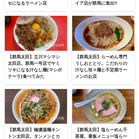
セになるラーメン店
イア店が群馬に進出!!
2021/1/11
2021/1/8
【群馬太田】立川マシマシ
【群馬太田】らーめん専門
太田店。群馬一号店でヤミ
うしおととり。こだわりの
ツキになる汁なし麺(マシボ
汁なし坦々麺と不定期ラー
ナーラ)食べてみた
メンのお店
2021/1/6
2021/1/6
【群馬太田】極濃湯麺キン
【群馬太田】塩らーめん千
トン太田店。タンメンとカ
茶屋。看板メニュー塩らー