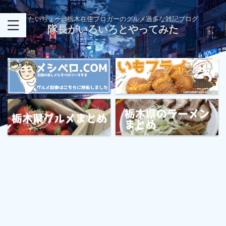
たいちょー@栃木在住ブロガーのグルメ過多な雑記ブログ
隊長がいろいろとやってみた