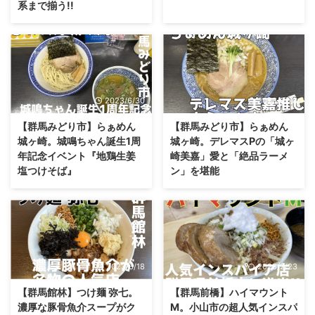
系まで揃う!!
2023/6/30
2023/6/28
【群馬みどり市】らぁめん
【群馬みどり市】らぁめん
城ヶ崎。城鳴ちゃん誕生1周
城ヶ崎。デレマスPの「城ヶ
年記念イベント『地鶏生姜
崎美嘉」愛と「絶品ラーメ
塩つけそば』
ン」を堪能
2023/6/18
2023/2/23
【群馬館林】つけ麺 弥七。
【群馬前橋】ハイマウント
濃厚な豚骨魚介スープがク
M。小山市の超人気インスパ