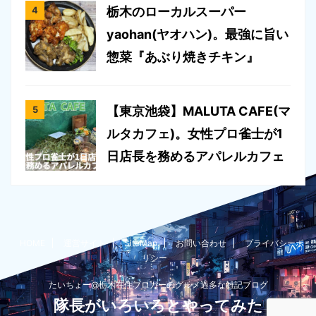
栃木のローカルスーパー
yaohan(ヤオハン)。最強に旨い
惣菜『あぶり焼きチキン』
【東京池袋】MALUTA CAFE(マ
ルタカフェ)。女性プロ雀士が1
日店長を務めるアパレルカフェ
HOME
運営サイト
SiteMap
お問い合わせ
プライバシーポ
リシー
たいちょー@栃木在住ブロガーのグルメ過多な雑記ブログ
隊長がいろいろとやってみた