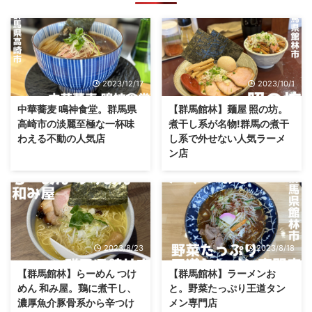
2023/12/17
2023/10/1
中華蕎麦 鳴神食堂。群馬県
【群馬館林】麺屋 照の坊。
高崎市の淡麗至極な一杯味
煮干し系が名物!群馬の煮干
わえる不動の人気店
し系で外せない人気ラーメ
ン店
2023/8/23
2023/8/18
【群馬館林】らーめん つけ
【群馬館林】ラーメンお
めん 和み屋。鶏に煮干し、
と。野菜たっぷり王道タン
濃厚魚介豚骨系から辛つけ
メン専門店