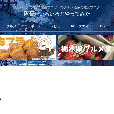
たいちょー@栃木在住ブロガーのグルメ過多な雑記ブログ
隊長がいろいろとやってみた
グルメ
レポート
レビュー
PC・スマホ
DIY
い