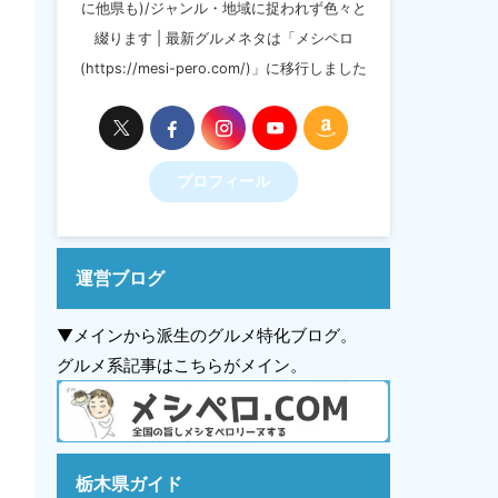
に他県も)/ジャンル・地域に捉われず色々と
綴ります | 最新グルメネタは「メシペロ
(https://mesi-pero.com/)」に移行しました
プロフィール
運営ブログ
▼メインから派生のグルメ特化ブログ。
グルメ系記事はこちらがメイン。
栃木県ガイド