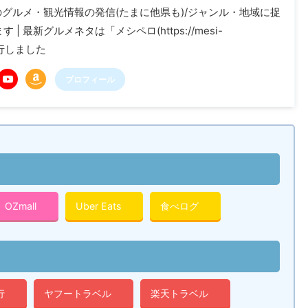
木のグルメ・観光情報の発信(たまに他県も)/ジャンル・地域に捉
| 最新グルメネタは「メシペロ(https://mesi-
に移行しました
プロフィール
OZmall
Uber Eats
食べログ
行
ヤフートラベル
楽天トラベル