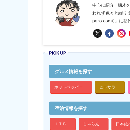
中心に紹介 | 栃
われず色々と綴ります 
pero.com/)」
PICK UP
グルメ情報を探す
ホットペッパー
ヒトサラ
宿泊情報を探す
ＪＴＢ
じゃらん
日本旅