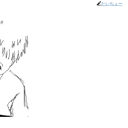
たいちょー
!