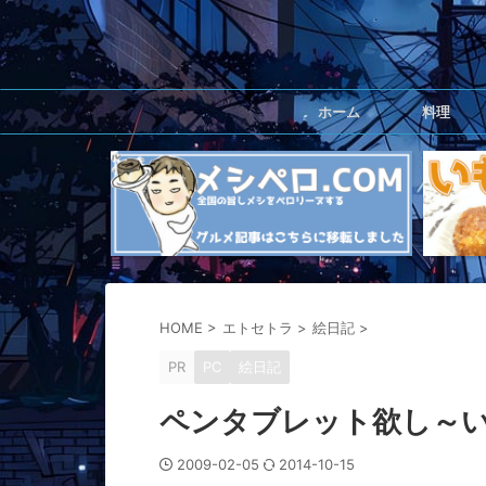
ホーム
料理
HOME
>
エトセトラ
>
絵日記
>
PR
PC
絵日記
ペンタブレット欲し～
2009-02-05
2014-10-15