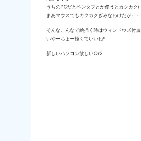
うちのPCだとペンタブとか使うとカクカク(-_
まあマウスでもカクカクぎみなわけだが････
そんなこんなで絵描く時はウィンドウズ付属のペ
いやーちょー軽くていいね!!
新しいハソコン欲しい○r2