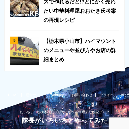
スで作れるだと!?とにかく売れ
たい中華料理屋おおたき氏考案
の再現レシピ
【栃木県小山市】ハイマウント
のメニューや並び方やお店の詳
細まとめ
HOME
運営サイト
SiteMap
お問い合わせ
プライバシーポ
リシー
たいちょー@栃木在住ブロガーのグルメ過多な雑記ブログ
隊長がいろいろとやってみた