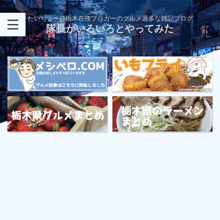
たいちょー@栃木在住ブロガーのグルメ過多な雑記ブログ
隊長がいろいろとやってみた