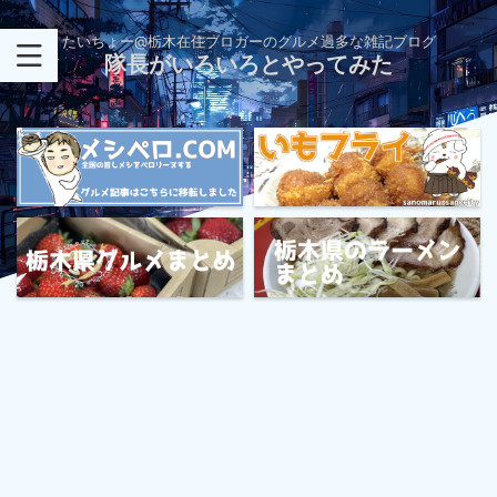
たいちょー@栃木在住ブロガーのグルメ過多な雑記ブログ
隊長がいろいろとやってみた