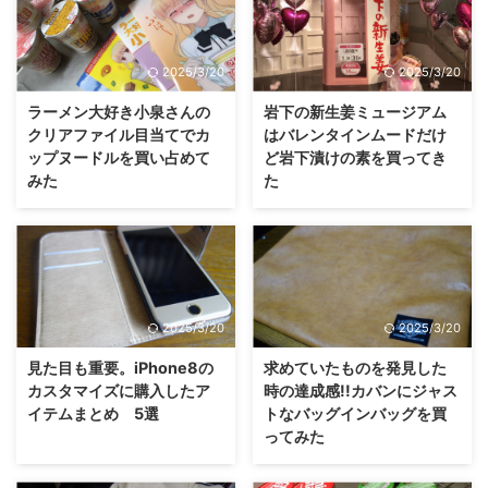
2025/3/20
2025/3/20
ラーメン大好き小泉さんの
岩下の新生姜ミュージアム
クリアファイル目当てでカ
はバレンタインムードだけ
ップヌードルを買い占めて
ど岩下漬けの素を買ってき
みた
た
2025/3/20
2025/3/20
見た目も重要。iPhone8の
求めていたものを発見した
カスタマイズに購入したア
時の達成感!!カバンにジャス
イテムまとめ 5選
トなバッグインバッグを買
ってみた