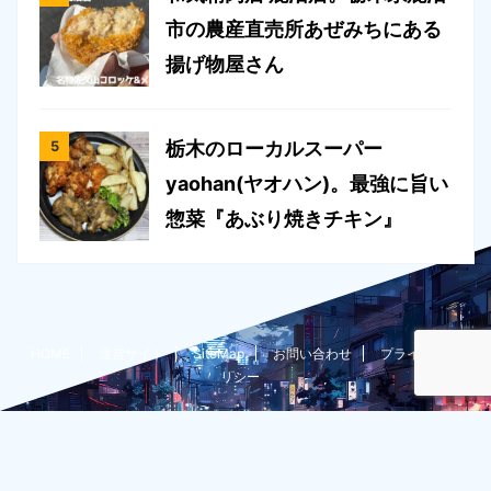
市の農産直売所あぜみちにある
揚げ物屋さん
栃木のローカルスーパー
yaohan(ヤオハン)。最強に旨い
惣菜『あぶり焼きチキン』
HOME
運営サイト
SiteMap
お問い合わせ
プライバシーポ
リシー
たいちょー@栃木在住ブロガーのグルメ過多な雑記ブログ
隊長がいろいろとやってみた
© 2026 隊長がいろいろとやってみた