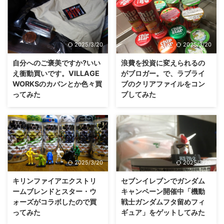
2025/3/20
2025/3/20
自分へのご褒美ですか?いい
浪費を投資に変えられるの
え衝動買いです。VILLAGE
がブロガー。で、ラブライ
WORKSのカバンとか色々買
ブのクリアファイルをコン
ってみた
プしてみた
2025/3/20
2025/3/20
キリンファイアエクストリ
セブンイレブンでガンダム
ームブレンドとスター・ウ
キャンペーン開催中「機動
ォーズがコラボしたので買
戦士ガンダムフタ留めフィ
ってみた
ギュア」をゲットしてみた