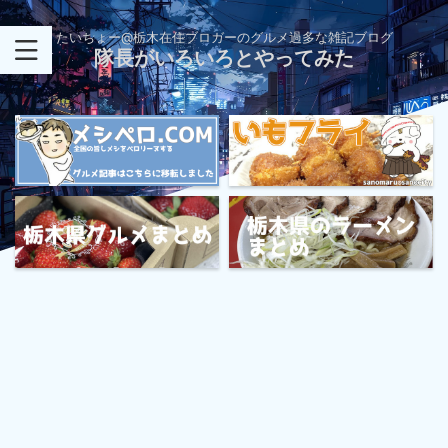
たいちょー@栃木在住ブロガーのグルメ過多な雑記ブログ
隊長がいろいろとやってみた