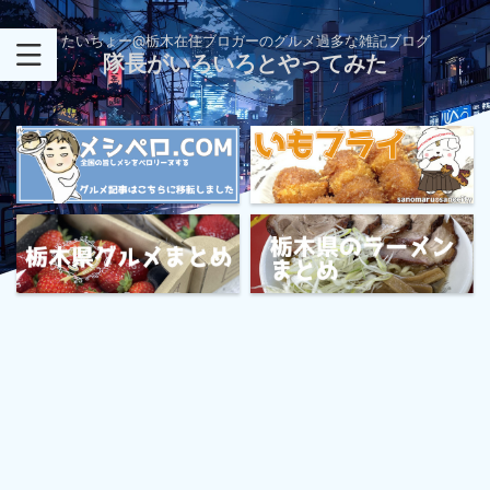
たいちょー@栃木在住ブロガーのグルメ過多な雑記ブログ
隊長がいろいろとやってみた