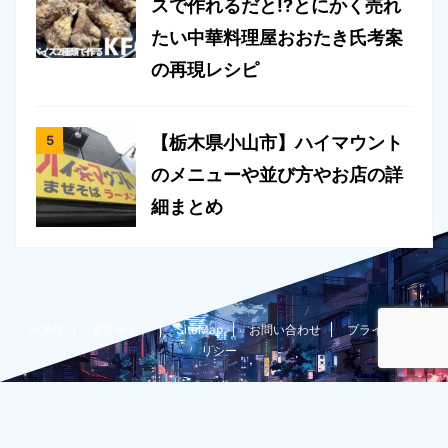
スで作れるだと!?とにかく売れ
たい中華料理屋おおたき氏考案
の再現レシピ
【栃木県小山市】ハイマウント
のメニューや並び方やお店の詳
細まとめ
HOME
運営サイト
SiteMap
お問い合わせ
プライバシーポ
リシー
たいちょー@栃木在住ブロガーのグルメ過多な雑記ブログ
隊長がいろいろとやってみた