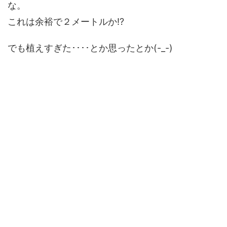
な。
これは余裕で２メートルか!?
でも植えすぎた････とか思ったとか(-_-)