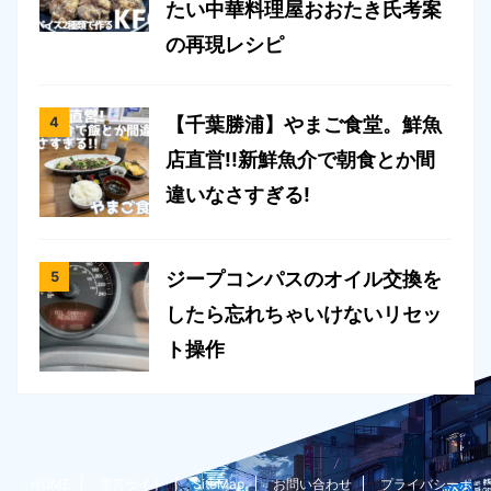
たい中華料理屋おおたき氏考案
の再現レシピ
【千葉勝浦】やまご食堂。鮮魚
店直営!!新鮮魚介で朝食とか間
違いなさすぎる!
ジープコンパスのオイル交換を
したら忘れちゃいけないリセッ
ト操作
HOME
運営サイト
SiteMap
お問い合わせ
プライバシーポ