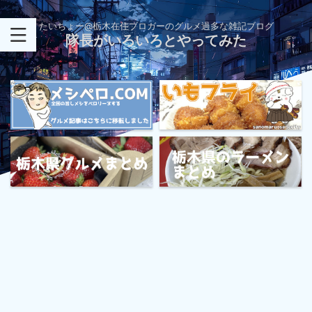
たいちょー@栃木在住ブロガーのグルメ過多な雑記ブログ
隊長がいろいろとやってみた