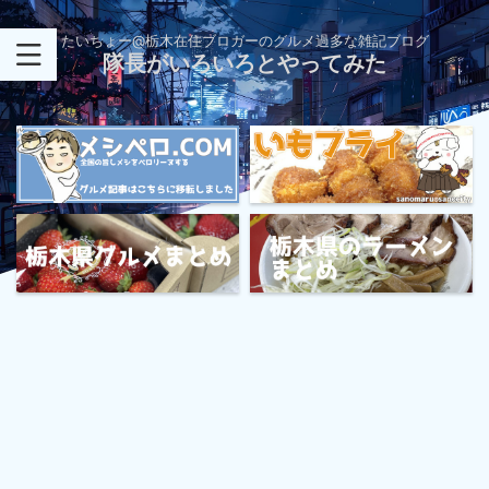
たいちょー@栃木在住ブロガーのグルメ過多な雑記ブログ
隊長がいろいろとやってみた