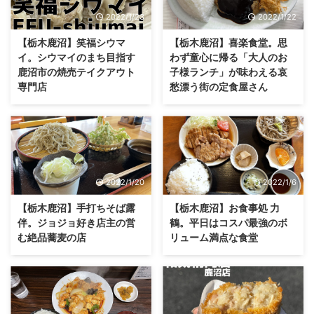
2022/1/23
2022/1/22
【栃木鹿沼】笑福シウマ
【栃木鹿沼】喜楽食堂。思
イ。シウマイのまち目指す
わず童心に帰る「大人のお
鹿沼市の焼売テイクアウト
子様ランチ」が味わえる哀
専門店
愁漂う街の定食屋さん
2022/1/20
2022/1/6
【栃木鹿沼】手打ちそば露
【栃木鹿沼】お食事処 力
伴。ジョジョ好き店主の営
鶴。平日はコスパ最強のボ
む絶品蕎麦の店
リューム満点な食堂