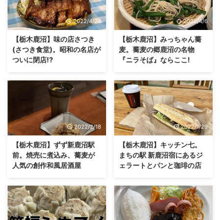
2022/4/24
2022/4/6
【栃木鹿沼】味の店さつき
【栃木鹿沼】みっちゃん蕎
(さつき食堂)。昭和の名店が
麦。蕎麦の郷鹿沼の名物
ついに閉店!?
『ニラそば』ならここ!
2022/2/18
2022/1/29
【栃木鹿沼】ずず新鹿沼駅
【栃木鹿沼】キッチン七。
前。焼売に煮込み、蕎麦が
まちの駅 新鹿沼宿にあるジ
人気の創作和風居酒屋
ェラートとパンと珈琲の店