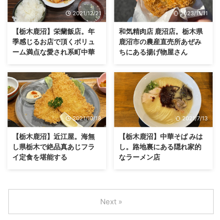
2021/12/21
2023/11/11
【栃木鹿沼】栄蘭飯店。年
和気精肉店 鹿沼店。栃木県
季感じるお店で頂くボリュ
鹿沼市の農産直売所あぜみ
ーム満点な愛され系町中華
ちにある揚げ物屋さん
2021/10/18
2021/7/13
【栃木鹿沼】近江屋。海無
【栃木鹿沼】中華そば みは
し県栃木で絶品真あじフラ
し。路地裏にある隠れ家的
イ定食を堪能する
なラーメン店
Next »