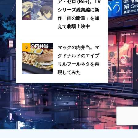
ア・ゼロ (Re+)。TV
シリーズ総集編に新
作「雨の断章」を加
えて劇場上映中
マックの内弁当。マ
クドナルドのエイプ
リルフールネタを再
現してみた