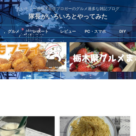
たいちょー@栃木在住ブロガーのグルメ過多な雑記ブログ
隊長がいろいろとやってみた
グルメ
レポート
レビュー
PC・スマホ
DIY