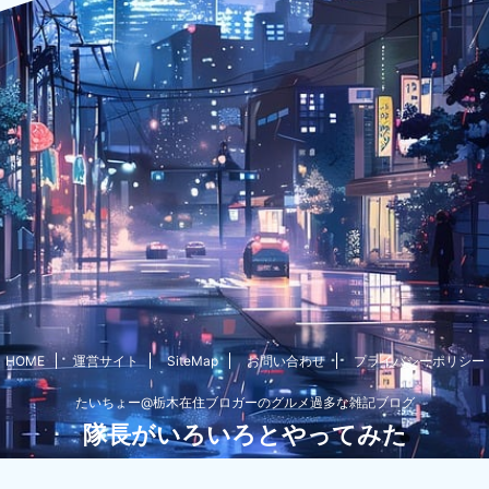
HOME
運営サイト
SiteMap
お問い合わせ
プライバシーポリシー
たいちょー@栃木在住ブロガーのグルメ過多な雑記ブログ
隊長がいろいろとやってみた
© 2026 隊長がいろいろとやってみた