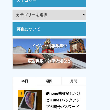
カテゴリー
募集について
イベント情報募集中
広告掲載・執筆依頼など
本日
週間
月間
iPhone機種変したけ
どiTunesバックアッ
プの暗号パスワード