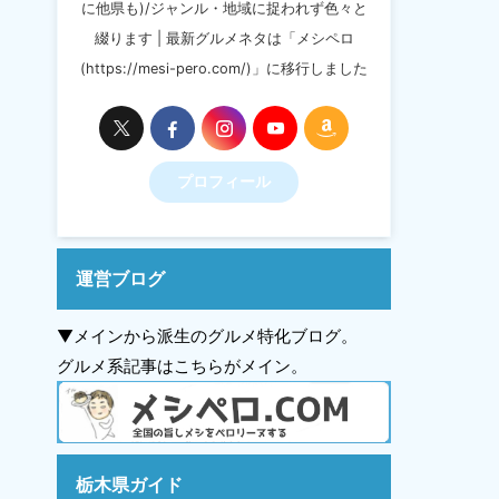
に他県も)/ジャンル・地域に捉われず色々と
綴ります | 最新グルメネタは「メシペロ
(https://mesi-pero.com/)」に移行しました
プロフィール
運営ブログ
▼メインから派生のグルメ特化ブログ。
グルメ系記事はこちらがメイン。
栃木県ガイド