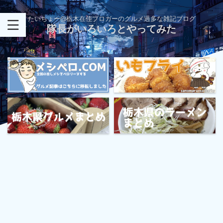
たいちょー@栃木在住ブロガーのグルメ過多な雑記ブログ
隊長がいろいろとやってみた