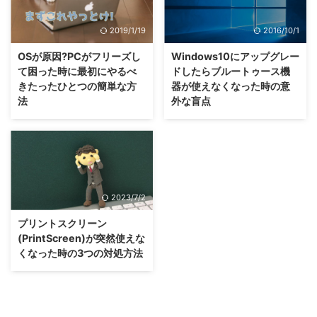
2019/1/19
2016/10/1
OSが原因?PCがフリーズし
Windows10にアップグレー
て困った時に最初にやるべ
ドしたらブルートゥース機
きたったひとつの簡単な方
器が使えなくなった時の意
法
外な盲点
2023/7/2
プリントスクリーン
(PrintScreen)が突然使えな
くなった時の3つの対処方法